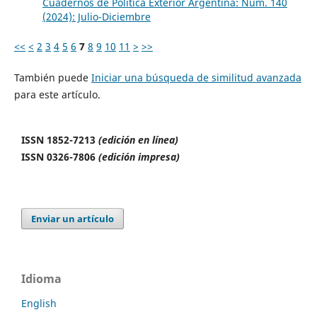
Cuadernos de Política Exterior Argentina: Núm. 140
(2024): Julio-Diciembre
<<
<
2
3
4
5
6
7
8
9
10
11
>
>>
También puede
Iniciar una búsqueda de similitud avanzada
para este artículo.
ISSN 1852-7213
(edición en línea)
ISSN 0326-7806
(edición impresa)
Enviar un artículo
Idioma
English