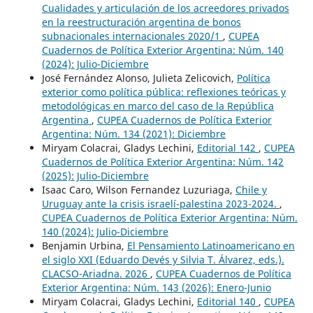
Cualidades y articulación de los acreedores privados
en la reestructuración argentina de bonos
subnacionales internacionales 2020/1
,
CUPEA
Cuadernos de Política Exterior Argentina: Núm. 140
(2024): Julio-Diciembre
José Fernández Alonso, Julieta Zelicovich,
Política
exterior como política pública: reflexiones teóricas y
metodológicas en marco del caso de la República
Argentina
,
CUPEA Cuadernos de Política Exterior
Argentina: Núm. 134 (2021): Diciembre
Miryam Colacrai, Gladys Lechini,
Editorial 142
,
CUPEA
Cuadernos de Política Exterior Argentina: Núm. 142
(2025): Julio-Diciembre
Isaac Caro, Wilson Fernandez Luzuriaga,
Chile y
Uruguay ante la crisis israelí-palestina 2023-2024.
,
CUPEA Cuadernos de Política Exterior Argentina: Núm.
140 (2024): Julio-Diciembre
Benjamin Urbina,
El Pensamiento Latinoamericano en
el siglo XXI (Eduardo Devés y Silvia T. Álvarez, eds.).
CLACSO-Ariadna. 2026
,
CUPEA Cuadernos de Política
Exterior Argentina: Núm. 143 (2026): Enero-Junio
Miryam Colacrai, Gladys Lechini,
Editorial 140
,
CUPEA