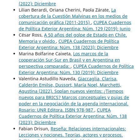
(2022): Diciembre
Lilian Berardi, Oriana Cherini, Paola Zárate,
La
cobertura de la Cuestión Malvinas en los medios de
comunicación gráfica (2011-2015)
,
CUPEA Cuadernos
de Política Exterior Argentina: Núm. 129 (2019): Junio
César Ross,
A 50 años del golpe de Estado en Chile.
Memoria y olvido
,
CUPEA Cuadernos de Política
Exterior Argentina: Núm. 138 (2023): Diciembre
Marina Bolfarine Caixeta,
Los marcos de la
cooperación Sur-Sur en Brasil y en Argentina en
perspectiva comparada:
,
CUPEA Cuadernos de Política
Exterior Argentina: Núm. 130 (2019): Diciembre
Valentina Astudillo Naveda,
Giaccaglia, Clarisa,
Calderón Emilse, Dussort, María Noel, Marchetti,
Agustina (2022). Soplan nuevos vientos: ¿Tiempos
nuevos para BRICS? Marcos conceptuales y pujas de
poder en la negociación de la agenda internacional.
Rosario: UNR Editora. ISBN 978-987
,
CUPEA
Cuadernos de Política Exterior Argentina: Núm. 138
(2023): Diciembre
Fabian Drisun,
Reseña: Relaciones internacionales:
Lecciones y nociones. Teorías, actores y procesos.