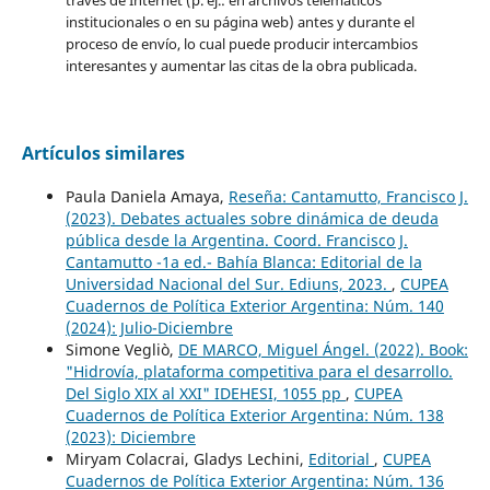
través de Internet (p. ej.: en archivos telemáticos
institucionales o en su página web) antes y durante el
proceso de envío, lo cual puede producir intercambios
interesantes y aumentar las citas de la obra publicada.
Artículos similares
Paula Daniela Amaya,
Reseña: Cantamutto, Francisco J.
(2023). Debates actuales sobre dinámica de deuda
pública desde la Argentina. Coord. Francisco J.
Cantamutto -1a ed.- Bahía Blanca: Editorial de la
Universidad Nacional del Sur. Ediuns, 2023.
,
CUPEA
Cuadernos de Política Exterior Argentina: Núm. 140
(2024): Julio-Diciembre
Simone Vegliò,
DE MARCO, Miguel Ángel. (2022). Book:
"Hidrovía, plataforma competitiva para el desarrollo.
Del Siglo XIX al XXI" IDEHESI, 1055 pp
,
CUPEA
Cuadernos de Política Exterior Argentina: Núm. 138
(2023): Diciembre
Miryam Colacrai, Gladys Lechini,
Editorial
,
CUPEA
Cuadernos de Política Exterior Argentina: Núm. 136