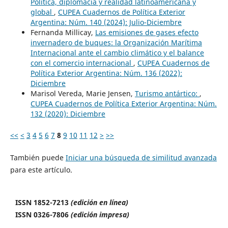
Política, diplomacia y realidad latinoamericana y
global
,
CUPEA Cuadernos de Política Exterior
Argentina: Núm. 140 (2024): Julio-Diciembre
Fernanda Millicay,
Las emisiones de gases efecto
invernadero de buques: la Organización Marítima
Internacional ante el cambio climático y el balance
con el comercio internacional
,
CUPEA Cuadernos de
Política Exterior Argentina: Núm. 136 (2022):
Diciembre
Marisol Vereda, Marie Jensen,
Turismo antártico:
,
CUPEA Cuadernos de Política Exterior Argentina: Núm.
132 (2020): Diciembre
<<
<
3
4
5
6
7
8
9
10
11
12
>
>>
También puede
Iniciar una búsqueda de similitud avanzada
para este artículo.
ISSN 1852-7213
(edición en línea)
ISSN 0326-7806
(edición impresa)