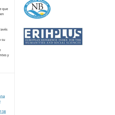
e que
 en
ravés
n su
l
e
ntes y
una
0
 138