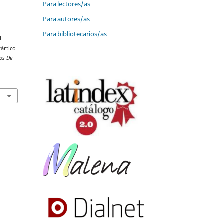
Para lectores/as
Para autores/as
Para bibliotecarios/as
l
tártico
os De