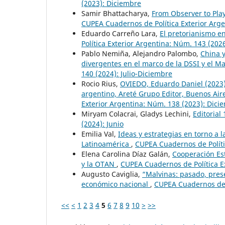
(2023): Diciembre
Samir Bhattacharya,
From Observer to Play
CUPEA Cuadernos de Política Exterior Arge
Eduardo Carreño Lara,
El pretorianismo en
Política Exterior Argentina: Núm. 143 (202
Pablo Nemiña, Alejandro Palombo,
China y
divergentes en el marco de la DSSI y el 
140 (2024): Julio-Diciembre
Rocio Rius,
OVIEDO, Eduardo Daniel (2023)
argentino, Areté Grupo Editor, Buenos Air
Exterior Argentina: Núm. 138 (2023): Dici
Miryam Colacrai, Gladys Lechini,
Editorial
(2024): Junio
Emilia Val,
Ideas y estrategias en torno a 
Latinoamérica
,
CUPEA Cuadernos de Políti
Elena Carolina Díaz Galán,
Cooperación Es
y la OTAN
,
CUPEA Cuadernos de Política E
Augusto Caviglia,
“Malvinas: pasado, pres
económico nacional
,
CUPEA Cuadernos de P
<<
<
1
2
3
4
5
6
7
8
9
10
>
>>