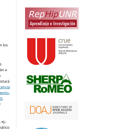
n los
s
án a
a
estará
cencia
ento-
.0
.
r
ej.:
mático