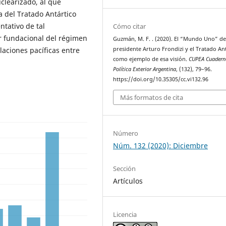
learizado, al que
 del Tratado Antártico
tativo de tal
Cómo citar
r fundacional del régimen
Guzmán, M. F. . (2020). El “Mundo Uno” de
elaciones pacíficas entre
presidente Arturo Frondizi y el Tratado An
como ejemplo de esa visión.
CUPEA Cuadern
Política Exterior Argentina
, (132), 79–96.
https://doi.org/10.35305/cc.vi132.96
Más formatos de cita
Número
Núm. 132 (2020): Diciembre
Sección
Artículos
Licencia