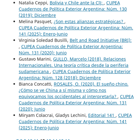
Natalia Ceppi,
Bolivia y Chile ante la CIJ:
,
CUPEA
Cuadernos de Política Exterior Argentina: Núm. 130
(2019): Diciembre
Melina Pasquet,
¿Son estas alianzas estratégicas?
,
CUPEA Cuadernos de Política Exterior Argentina: Núm.
141 (2025): Enero-Junio
Virginia Soledad Busilli,
Belt and Road Initiative (BRI):
,
CUPEA Cuadernos de Política Exterior Argentina:
Núm. 131 (2020): Junio
Gustavo Marini,
GULLO, Marcelo (2018). Relaciones
Internacionales. Una teoría crítica desde la periferia
sudamericana
,
CUPEA Cuadernos de Política Exterior
Argentina: Núm. 128 (2018): Diciembre
Bianca Concatti,
ROSALES, O. (2020). El sueño chino.
¿Cómo se ve China a sí misma y cómo nos
equivocamos los occidentales al interpretarla?
,
CUPEA
Cuadernos de Política Exterior Argentina: Núm. 131
(2020): Junio
Miryam Colacrai, Gladys Lechini,
Editorial 141
,
CUPEA
Cuadernos de Política Exterior Argentina: Núm. 141
(2025): Enero-Junio