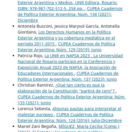
Exterior Argentina y Medios, UNR Editora, Rosario.
ISBN: 978-987-702-512-5. 258 pp.
,
CUPEA Cuadernos
de Política Exterior Argentina: Núm. 134 (2021):
Diciembre
Antonela Busconi, Jessica Marysol García, Antonella
Giordano,
Los Derechos Humanos en la Política
Exterior Argentina y su cobertura mediática en el
período 2011-2015
,
CUPEA Cuadernos de Política
Exterior Argentina: Núm. 129 (2019): Junio
Patricia Rojo,
La UNR en NAFSA 2023 . La Universidad
Nacional de Rosario participó en la Conferencia y
Exposición Anual 2023 de NAFSA, la Asociación de
Educadores Internacionales
,
CUPEA Cuadernos de
Política Exterior Argentina: Núm. 137 (2023): Junio
Christian Ramírez,
¿Qué tan cierto es que la
elaboración de la Constitución “partirá de cero”?
,
CUPEA Cuadernos de Política Exterior Argentina: Núm.
133 (2021): Junio
Lorenza Sebesta,
Algunas pautas para interpretar el
malestar europeo
,
CUPEA Cuadernos de Política
Exterior Argentina: Núm. 124 (2016): Julio-Diciembre
Mariel Zani Begoña,
MÍGUEZ, María Cecilia (Comp.)