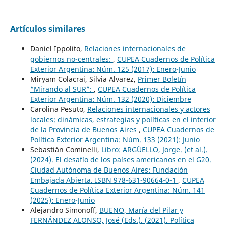
Artículos similares
Daniel Ippolito,
Relaciones internacionales de
gobiernos no-centrales:
,
CUPEA Cuadernos de Política
Exterior Argentina: Núm. 125 (2017): Enero-Junio
Miryam Colacrai, Silvia Alvarez,
Primer Boletín
“Mirando al SUR”:
,
CUPEA Cuadernos de Política
Exterior Argentina: Núm. 132 (2020): Diciembre
Carolina Pesuto,
Relaciones internacionales y actores
locales: dinámicas, estrategias y políticas en el interior
de la Provincia de Buenos Aires
,
CUPEA Cuadernos de
Política Exterior Argentina: Núm. 133 (2021): Junio
Sebastián Cominelli,
Libro: ARGÜELLO, Jorge. (et al.).
(2024). El desafío de los países americanos en el G20.
Ciudad Autónoma de Buenos Aires: Fundación
Embajada Abierta. ISBN 978-631-90664-0-1
,
CUPEA
Cuadernos de Política Exterior Argentina: Núm. 141
(2025): Enero-Junio
Alejandro Simonoff,
BUENO, María del Pilar y
FERNÁNDEZ ALONSO, José (Eds.). (2021). Política