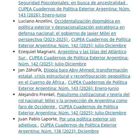
Seguridad Poscoloniales: en busca de ancestralidad
,
CUPEA Cuadernos de Política Exterior Argentina: Núm.
143 (2026): Enero-Junio
Luciano Anzelini,
Occidentalización dogmática en
política exterior y desnacionalización estratégica en
defensa nacional: el gobierno de Javier Milei en
perspectiva (2023-2025)
,
CUPEA Cuadernos de Política
Exterior Argentina: Núm. 142 (2025): Julio-Diciembre
Ezequiel Magnani,
Argentina y las Islas del Atlántico
Sur
,
CUPEA Cuadernos de Política Exterior Argentina:
Núm. 142 (2025): Julio-Diciembre
Jan Záhořík,
Etiopía bajo Abiy Ahmed: transformación
estatal, crisis estructural y reconfiguración geopolítica
en el Cuerno de África
,
CUPEA Cuadernos de Política
Exterior Argentina: Núm. 143 (2026): Enero-Junio
Alejandro Frenkel,
Populismo civilizacional y teoría del
rol nacional: Milei y la proyección de Argentina como
faro de Occidente
,
CUPEA Cuadernos de Política
Exterior Argentina: Núm. 142 (2025): Julio-Diciembre
Juan Pablo Laporte,
Por una política exterior sin
adjetivos
,
CUPEA Cuadernos de Política Exterior
Argentina: Núm. 138 (2023): Diciembre