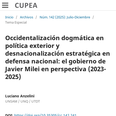
Inicio
/
Archivos
/
Núm. 142 (2025): Julio-Diciembre
/
Tema Especial
Occidentalización dogmática en
política exterior y
desnacionalización estratégica en
defensa nacional: el gobierno de
Javier Milei en perspectiva (2023-
2025)
Luciano Anzelini
UNSAM / UNQ / UTDT
DOI:
https://doi.org/10.35305/cc.142.241