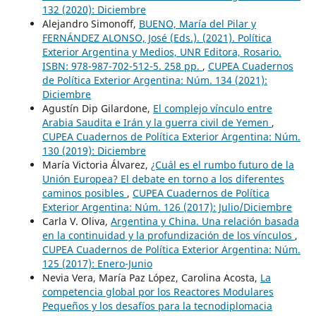
132 (2020): Diciembre
Alejandro Simonoff,
BUENO, María del Pilar y
FERNÁNDEZ ALONSO, José (Eds.). (2021). Política
Exterior Argentina y Medios, UNR Editora, Rosario.
ISBN: 978-987-702-512-5. 258 pp.
,
CUPEA Cuadernos
de Política Exterior Argentina: Núm. 134 (2021):
Diciembre
Agustín Dip Gilardone,
El complejo vínculo entre
Arabia Saudita e Irán y la guerra civil de Yemen
,
CUPEA Cuadernos de Política Exterior Argentina: Núm.
130 (2019): Diciembre
María Victoria Álvarez,
¿Cuál es el rumbo futuro de la
Unión Europea? El debate en torno a los diferentes
caminos posibles
,
CUPEA Cuadernos de Política
Exterior Argentina: Núm. 126 (2017): Julio/Diciembre
Carla V. Oliva,
Argentina y China. Una relación basada
en la continuidad y la profundización de los vínculos
,
CUPEA Cuadernos de Política Exterior Argentina: Núm.
125 (2017): Enero-Junio
Nevia Vera, María Paz López, Carolina Acosta,
La
competencia global por los Reactores Modulares
Pequeños y los desafíos para la tecnodiplomacia