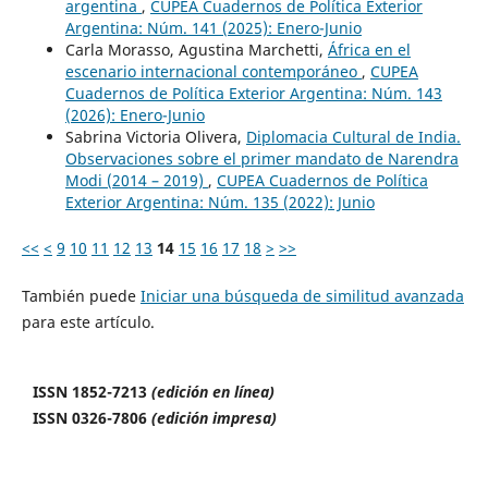
argentina
,
CUPEA Cuadernos de Política Exterior
Argentina: Núm. 141 (2025): Enero-Junio
Carla Morasso, Agustina Marchetti,
África en el
escenario internacional contemporáneo
,
CUPEA
Cuadernos de Política Exterior Argentina: Núm. 143
(2026): Enero-Junio
Sabrina Victoria Olivera,
Diplomacia Cultural de India.
Observaciones sobre el primer mandato de Narendra
Modi (2014 – 2019)
,
CUPEA Cuadernos de Política
Exterior Argentina: Núm. 135 (2022): Junio
<<
<
9
10
11
12
13
14
15
16
17
18
>
>>
También puede
Iniciar una búsqueda de similitud avanzada
para este artículo.
ISSN 1852-7213
(edición en línea)
ISSN 0326-7806
(edición impresa)