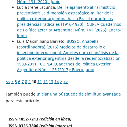
Núm. 131 (2020): Junio
Lucia Irene Lacunza,
Del relajamiento al “armisticio
preventivo”: La dimensión estratégico-militar de la
política exterior argentina hacia Brasil durante las
presidencias radicales (1916-1930)
,
CUPEA Cuadernos
de Política Exterior Argentina: Núm. 141 (2025): Enero-
Junio
Luis Maximiliano Barreto,
BUSSO, Anabella
(coordinadora) (2016) Modelos de desarrollo e
inserción internacional. Aportes para el análisis de la
política exterior argentina desde la redemocratización
1983-2011
,
CUPEA Cuadernos de Política Exterior
Argentina: Núm. 125 (2017): Enero-Junio
<<
<
5
6
7
8
9
10
11
12
13
14
>
>>
También puede
Iniciar una búsqueda de similitud avanzada
para este artículo.
ISSN 1852-7213
(edición en línea)
ISSN 0326-7806
(edición impresa)