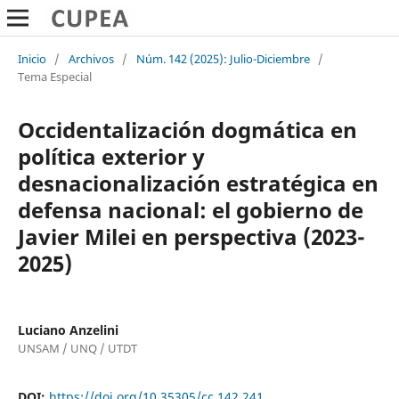
Inicio
/
Archivos
/
Núm. 142 (2025): Julio-Diciembre
/
Tema Especial
Occidentalización dogmática en
política exterior y
desnacionalización estratégica en
defensa nacional: el gobierno de
Javier Milei en perspectiva (2023-
2025)
Luciano Anzelini
UNSAM / UNQ / UTDT
DOI:
https://doi.org/10.35305/cc.142.241