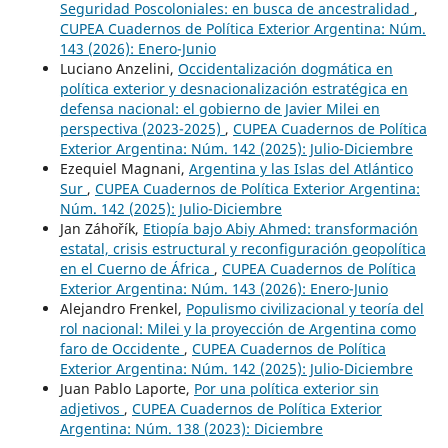
Seguridad Poscoloniales: en busca de ancestralidad
,
CUPEA Cuadernos de Política Exterior Argentina: Núm.
143 (2026): Enero-Junio
Luciano Anzelini,
Occidentalización dogmática en
política exterior y desnacionalización estratégica en
defensa nacional: el gobierno de Javier Milei en
perspectiva (2023-2025)
,
CUPEA Cuadernos de Política
Exterior Argentina: Núm. 142 (2025): Julio-Diciembre
Ezequiel Magnani,
Argentina y las Islas del Atlántico
Sur
,
CUPEA Cuadernos de Política Exterior Argentina:
Núm. 142 (2025): Julio-Diciembre
Jan Záhořík,
Etiopía bajo Abiy Ahmed: transformación
estatal, crisis estructural y reconfiguración geopolítica
en el Cuerno de África
,
CUPEA Cuadernos de Política
Exterior Argentina: Núm. 143 (2026): Enero-Junio
Alejandro Frenkel,
Populismo civilizacional y teoría del
rol nacional: Milei y la proyección de Argentina como
faro de Occidente
,
CUPEA Cuadernos de Política
Exterior Argentina: Núm. 142 (2025): Julio-Diciembre
Juan Pablo Laporte,
Por una política exterior sin
adjetivos
,
CUPEA Cuadernos de Política Exterior
Argentina: Núm. 138 (2023): Diciembre