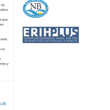
ej.:
mático
e que
 en
ravés
n su
l
e
ntes y
s de