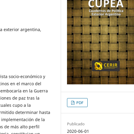
ca exterior argentina,
vista socio-económico y
tinos en el marco del
sembocaría en la Guerra
iones de paz tras la
PDF
cuales cupo a la
permitido determinar hasta
e implementación de la
Publicado
s de más alto perfil
2020-06-01
oria, constituian un