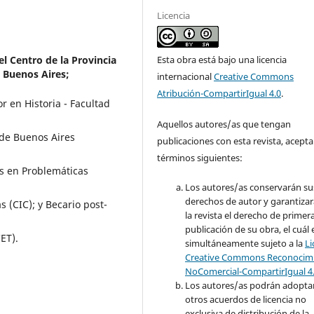
Licencia
Esta obra está bajo una licencia
l Centro de la Provincia
 Buenos Aires;
internacional
Creative Commons
Atribución-CompartirIgual 4.0
.
r en Historia - Facultad
Aquellos autores/as que tengan
 de Buenos Aires
publicaciones con esta revista, acepta
términos siguientes:
os en Problemáticas
Los autores/as conservarán su
derechos de autor y garantizar
 (CIC); y Becario post-
la revista el derecho de primer
publicación de su obra, el cuál 
CET).
simultáneamente sujeto a la
Li
Creative Commons Reconocimi
NoComercial-CompartirIgual 4
Los autores/as podrán adopta
otros acuerdos de licencia no
exclusiva de distribución de la