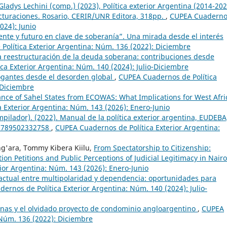
ladys Lechini (comp.) (2023), Política exterior Argentina (2014-202
cturaciones. Rosario, CERIR/UNR Editora, 318pp.
,
CUPEA Cuaderno
024): Junio
ente y futuro en clave de soberanía”. Una mirada desde el interés
olítica Exterior Argentina: Núm. 136 (2022): Diciembre
la reestructuración de la deuda soberana: contribuciones desde
ca Exterior Argentina: Núm. 140 (2024): Julio-Diciembre
ogantes desde el desorden global
,
CUPEA Cuadernos de Política
-Diciembre
iance of Sahel States from ECOWAS: What Implications for West Afr
 Exterior Argentina: Núm. 143 (2026): Enero-Junio
ilador). (2022). Manual de la política exterior argentina, EUDEBA
 9789502332758
,
CUPEA Cuadernos de Política Exterior Argentina:
g'ara, Tommy Kibera Kiilu,
From Spectatorship to Citizenship:
on Petitions and Public Perceptions of Judicial Legitimacy in Nairo
ior Argentina: Núm. 143 (2026): Enero-Junio
 actual entre multipolaridad y dependencia: oportunidades para
ernos de Política Exterior Argentina: Núm. 140 (2024): Julio-
vinas y el olvidado proyecto de condominio angloargentino
,
CUPEA
 Núm. 136 (2022): Diciembre