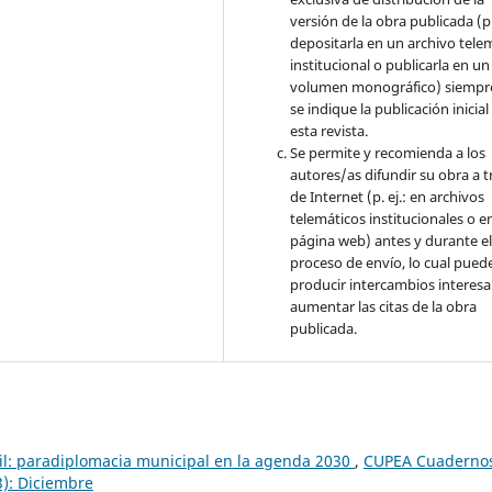
versión de la obra publicada (p. 
depositarla en un archivo tele
institucional o publicarla en un
volumen monográfico) siempr
se indique la publicación inicial
esta revista.
Se permite y recomienda a los
autores/as difundir su obra a t
de Internet (p. ej.: en archivos
telemáticos institucionales o e
página web) antes y durante e
proceso de envío, lo cual pued
producir intercambios interesa
aumentar las citas de la obra
publicada.
il: paradiplomacia municipal en la agenda 2030
,
CUPEA Cuaderno
3): Diciembre