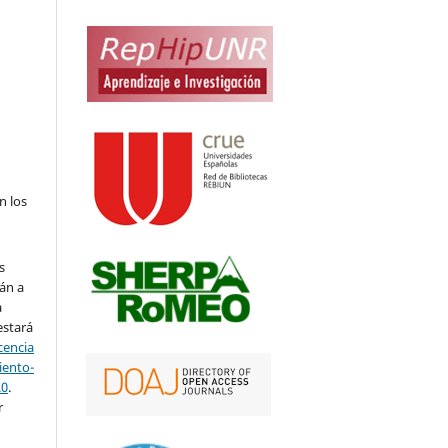
n los
s
án a
a
estará
cencia
ento-
.0
.
r