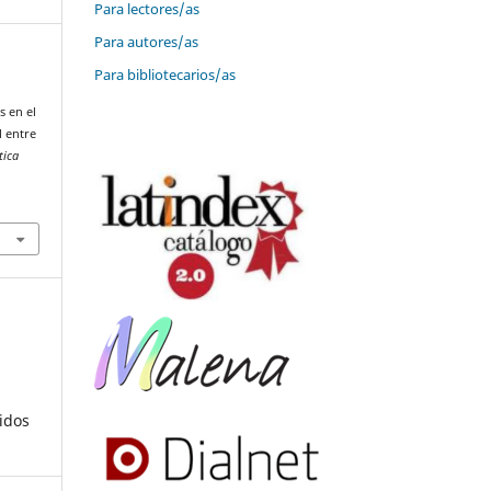
Para lectores/as
Para autores/as
Para bibliotecarios/as
s en el
l entre
tica
idos