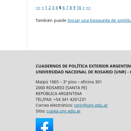
<<
<
1
2
3
4
5
6
7
8
9
10
>
>>
También puede
Iniciar una búsqueda de simili
CUADERNOS DE POLÍTICA EXTERIOR ARGENTIN
UNIVERSIDAD NACIONAL DE ROSARIO (UNR) -
Maipú 1065 – 3º piso – oficina 301
2000 ROSARIO (SANTA FE)
REPÚBLICA ARGENTINA
TEL/FAX: +54 341 4201231
Correo electrónico:
cerir@unr.edu.ar
Sitio:
cupea.unr.edu.ar