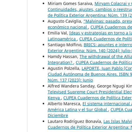
Miriam Gomes Saraiva,
Miryam Colacrai y G
Continuidades, ajustes, cambios o reestru
de Política Exterior Argentina: Núm. 139 (2
Augusto Caviglia,
“Malvinas: pasado, pres
económico nacional
,
CUPEA Cuadernos de P
Emilia Val,
Ideas y estrategias en torno a 
Latinoamérica
,
CUPEA Cuadernos de Políti
Santiago Molfino,
BRICS: apuntes e interr
Exterior Argentina: Núm. 140 (2024): Julio
Hamdy Hassan,
The withdrawal of the All
Integration?
,
CUPEA Cuadernos de Política
Agustin Polzella,
LAPORTE, Juan Pablo (Comp
Ciudad Autónoma de Buenos Aires. ISBN
Núm. 137 (2023): Junio
Alfred Wandera Sanday, George Ngugi Kin
Televised Supreme Court Presidential Electi
Kenya
,
CUPEA Cuadernos de Política Exter
Alberto Maresca,
El sistema internacional
América Latina y el Sur Global
,
CUPEA Cuad
Diciembre
Lautaro Rodríguez Bonavía,
Las Islas Mal
Cuadernos de Política Exterior Argentina: