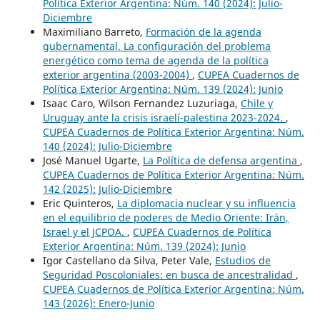
Política Exterior Argentina: Núm. 140 (2024): Julio-
Diciembre
Maximiliano Barreto,
Formación de la agenda
gubernamental. La configuración del problema
energético como tema de agenda de la política
exterior argentina (2003-2004)
,
CUPEA Cuadernos de
Política Exterior Argentina: Núm. 139 (2024): Junio
Isaac Caro, Wilson Fernandez Luzuriaga,
Chile y
Uruguay ante la crisis israelí-palestina 2023-2024.
,
CUPEA Cuadernos de Política Exterior Argentina: Núm.
140 (2024): Julio-Diciembre
José Manuel Ugarte,
La Política de defensa argentina
,
CUPEA Cuadernos de Política Exterior Argentina: Núm.
142 (2025): Julio-Diciembre
Eric Quinteros,
La diplomacia nuclear y su influencia
en el equilibrio de poderes de Medio Oriente: Irán,
Israel y el JCPOA.
,
CUPEA Cuadernos de Política
Exterior Argentina: Núm. 139 (2024): Junio
Igor Castellano da Silva, Peter Vale,
Estudios de
Seguridad Poscoloniales: en busca de ancestralidad
,
CUPEA Cuadernos de Política Exterior Argentina: Núm.
143 (2026): Enero-Junio