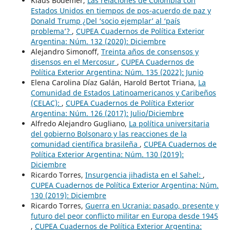
Klaus Bodemer,
Las relaciones de Colombia con
Estados Unidos en tiempos de pos-acuerdo de paz y
Donald Trump ¿Del ‘socio ejemplar’ al ‘país
problema’?
,
CUPEA Cuadernos de Política Exterior
Argentina: Núm. 132 (2020): Diciembre
Alejandro Simonoff,
Treinta años de consensos y
disensos en el Mercosur
,
CUPEA Cuadernos de
Política Exterior Argentina: Núm. 135 (2022): Junio
Elena Carolina Díaz Galán, Harold Bertot Triana,
La
Comunidad de Estados Latinoamericanos y Caribeños
(CELAC):
,
CUPEA Cuadernos de Política Exterior
Argentina: Núm. 126 (2017): Julio/Diciembre
Alfredo Alejandro Gugliano,
La política universitaria
del gobierno Bolsonaro y las reacciones de la
comunidad científica brasileña
,
CUPEA Cuadernos de
Política Exterior Argentina: Núm. 130 (2019):
Diciembre
Ricardo Torres,
Insurgencia jihadista en el Sahel:
,
CUPEA Cuadernos de Política Exterior Argentina: Núm.
130 (2019): Diciembre
Ricardo Torres,
Guerra en Ucrania: pasado, presente y
futuro del peor conflicto militar en Europa desde 1945
,
CUPEA Cuadernos de Política Exterior Argentina: