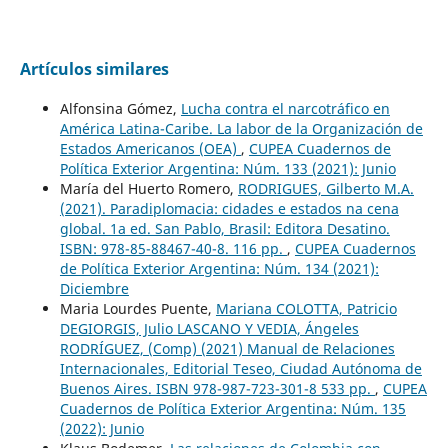
Artículos similares
Alfonsina Gómez,
Lucha contra el narcotráfico en
América Latina-Caribe. La labor de la Organización de
Estados Americanos (OEA)
,
CUPEA Cuadernos de
Política Exterior Argentina: Núm. 133 (2021): Junio
María del Huerto Romero,
RODRIGUES, Gilberto M.A.
(2021). Paradiplomacia: cidades e estados na cena
global. 1a ed. San Pablo, Brasil: Editora Desatino.
ISBN: 978-85-88467-40-8. 116 pp.
,
CUPEA Cuadernos
de Política Exterior Argentina: Núm. 134 (2021):
Diciembre
Maria Lourdes Puente,
Mariana COLOTTA, Patricio
DEGIORGIS, Julio LASCANO Y VEDIA, Ángeles
RODRÍGUEZ, (Comp) (2021) Manual de Relaciones
Internacionales, Editorial Teseo, Ciudad Autónoma de
Buenos Aires. ISBN 978-987-723-301-8 533 pp.
,
CUPEA
Cuadernos de Política Exterior Argentina: Núm. 135
(2022): Junio