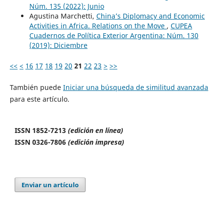
Núm. 135 (2022): Junio
Agustina Marchetti,
China’s Diplomacy and Economic
Activities in Africa. Relations on the Move
,
CUPEA
Cuadernos de Política Exterior Argentina: Núm. 130
(2019): Diciembre
<<
<
16
17
18
19
20
21
22
23
>
>>
También puede
Iniciar una búsqueda de similitud avanzada
para este artículo.
ISSN 1852-7213
(edición en línea)
ISSN 0326-7806
(edición impresa)
Enviar un artículo