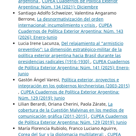
argentina
,
CUPEA Cuadernos de Política Exterior
Argentina: Núm. 134 (2021): Diciembre
Santiago Adolfo Schweizer, Valentina Angaramo
Berrone,
La desnormativización del orden
internacional: incumplimiento y crisis
,
CUPEA
Cuadernos de Política Exterior Argentina: Núm. 143
(2026): Enero-Junio
Lucia Irene Lacunza,
Del relajamiento al “armisticio
preventivo”: La dimensión estratégico-militar de la
política exterior argentina hacia Brasil durante las
presidencias radicales (1916-1930)
,
CUPEA Cuadernos
de Política Exterior Argentina: Núm. 141 (2025): Enero-
Junio
Gastón Ángel Varesi,
Política exterior, proyectos e
integración en los gobiernos kirchneristas (2003-2015)
,
CUPEA Cuadernos de Política Exterior Argentina:
Núm. 129 (2019): Junio
Lilian Berardi, Oriana Cherini, Paola Zárate,
La
cobertura de la Cuestión Malvinas en los medios de
comunicación gráfica (2011-2015)
,
CUPEA Cuadernos
de Política Exterior Argentina: Núm. 129 (2019): Junio
María Florencia Rubiolo, Franco Luciano Aguirre,
Corea del Sur y la diplomacia multilateral:
,
CUPEA