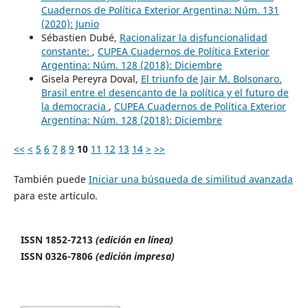
Cuadernos de Política Exterior Argentina: Núm. 131
(2020): Junio
Sébastien Dubé,
Racionalizar la disfuncionalidad
constante:
,
CUPEA Cuadernos de Política Exterior
Argentina: Núm. 128 (2018): Diciembre
Gisela Pereyra Doval,
El triunfo de Jair M. Bolsonaro.
Brasil entre el desencanto de la política y el futuro de
la democracia
,
CUPEA Cuadernos de Política Exterior
Argentina: Núm. 128 (2018): Diciembre
<<
<
5
6
7
8
9
10
11
12
13
14
>
>>
También puede
Iniciar una búsqueda de similitud avanzada
para este artículo.
ISSN 1852-7213
(edición en línea)
ISSN 0326-7806
(edición impresa)