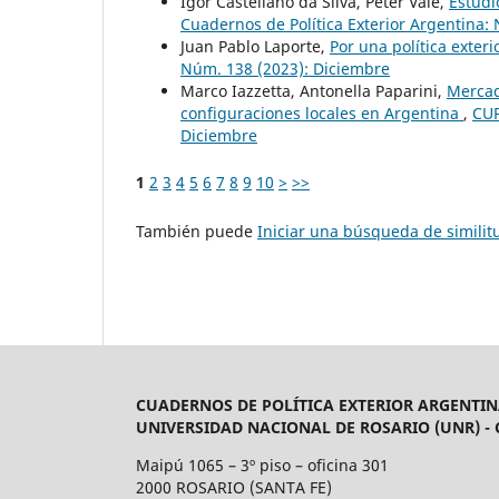
Igor Castellano da Silva, Peter Vale,
Estudi
Cuadernos de Política Exterior Argentina:
Juan Pablo Laporte,
Por una política exteri
Núm. 138 (2023): Diciembre
Marco Iazzetta, Antonella Paparini,
Mercad
configuraciones locales en Argentina
,
CUP
Diciembre
1
2
3
4
5
6
7
8
9
10
>
>>
También puede
Iniciar una búsqueda de simili
CUADERNOS DE POLÍTICA EXTERIOR ARGENTIN
UNIVERSIDAD NACIONAL DE ROSARIO (UNR) -
Maipú 1065 – 3º piso – oficina 301
2000 ROSARIO (SANTA FE)