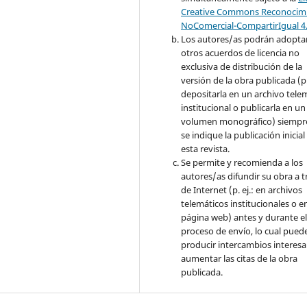
Creative Commons Reconocimi
NoComercial-CompartirIgual 4
Los autores/as podrán adopta
otros acuerdos de licencia no
exclusiva de distribución de la
versión de la obra publicada (p. 
depositarla en un archivo tele
institucional o publicarla en un
volumen monográfico) siempr
se indique la publicación inicial
esta revista.
Se permite y recomienda a los
autores/as difundir su obra a t
de Internet (p. ej.: en archivos
telemáticos institucionales o e
página web) antes y durante e
proceso de envío, lo cual pued
producir intercambios interesa
aumentar las citas de la obra
publicada.