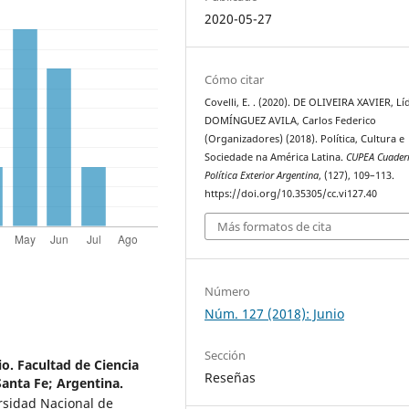
2020-05-27
Cómo citar
Covelli, E. . (2020). DE OLIVEIRA XAVIER, Líd
DOMÍNGUEZ AVILA, Carlos Federico
(Organizadores) (2018). Política, Cultura e
Sociedade na América Latina.
CUPEA Cuader
Política Exterior Argentina
, (127), 109–113.
https://doi.org/10.35305/cc.vi127.40
Más formatos de cita
Número
Núm. 127 (2018): Junio
Sección
o. Facultad de Ciencia
Reseñas
Santa Fe; Argentina.
rsidad Nacional de