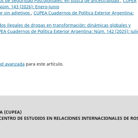
os de Seguridad Poscoloniales: en busca de ancestralidad
,
CUPEA
 Núm. 143 (2026): Enero-Junio
or sin adjetivos
,
CUPEA Cuadernos de Política Exterior Argentina:
os ilegales de drogas en transformación: dinámicas globales y
EA Cuadernos de Política Exterior Argentina: Núm. 142 (2025): Juli
tud avanzada
para este artículo.
A (CUPEA)
CENTRO DE ESTUDIOS EN RELACIONES INTERNACIONALES DE ROS