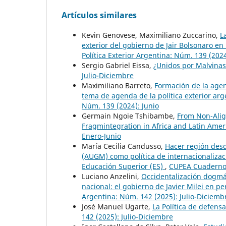
Artículos similares
Kevin Genovese, Maximiliano Zuccarino,
L
exterior del gobierno de Jair Bolsonaro en
Política Exterior Argentina: Núm. 139 (2024
Sergio Gabriel Eissa,
¿Unidos por Malvina
Julio-Diciembre
Maximiliano Barreto,
Formación de la age
tema de agenda de la política exterior ar
Núm. 139 (2024): Junio
Germain Ngoie Tshibambe,
From Non-Alig
Fragmintegration in Africa and Latin Ame
Enero-Junio
María Cecilia Candusso,
Hacer región desd
(AUGM) como política de internacionaliza
Educación Superior (ES)
,
CUPEA Cuadernos 
Luciano Anzelini,
Occidentalización dogmát
nacional: el gobierno de Javier Milei en p
Argentina: Núm. 142 (2025): Julio-Diciemb
José Manuel Ugarte,
La Política de defens
142 (2025): Julio-Diciembre