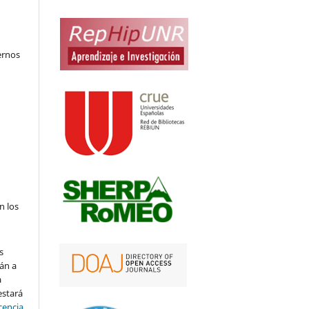
ernos
n los
s
án a
a
estará
cencia