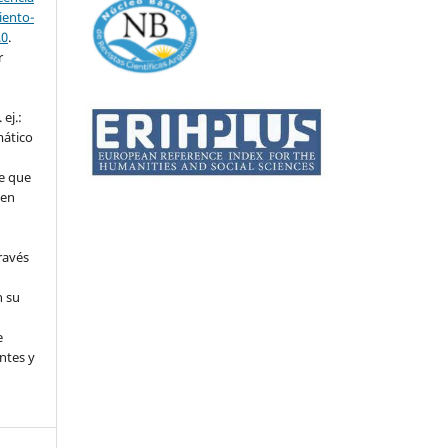
ento-
.0
.
r
ej.:
mático
e que
 en
ravés
n su
l
e
ntes y