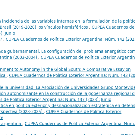
a incidencia de las variables internas en la formulación de la políti
 Brasil (2019-2020) los vínculos hemisféricos
,
CUPEA Cuadernos de
): Junio
s?
,
CUPEA Cuadernos de Política Exterior Argentina: Núm. 142 (202
nda gubernamental. La configuración del problema energético co
gentina (2003-2004)
,
CUPEA Cuadernos de Política Exterior Argentin
nment to Autonomy in the Global South: A Comparative Essay on
rica
,
CUPEA Cuadernos de Política Exterior Argentina: Núm. 143 (20
e la universidad: La Asociación de Universidades Grupo Montevid
ción autonomizante en la construcción de la gobernanza regional 
de Política Exterior Argentina: Núm. 137 (2023): Junio
ica en política exterior y desnacionalización estratégica en defen
erspectiva (2023-2025)
,
CUPEA Cuadernos de Política Exterior
re
a argentina
,
CUPEA Cuadernos de Política Exterior Argentina: Núm.