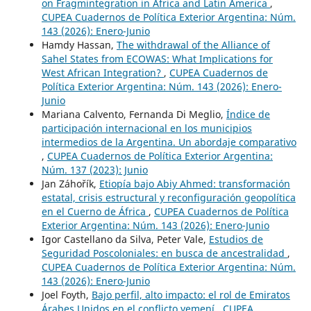
on Fragmintegration in Africa and Latin America
,
CUPEA Cuadernos de Política Exterior Argentina: Núm.
143 (2026): Enero-Junio
Hamdy Hassan,
The withdrawal of the Alliance of
Sahel States from ECOWAS: What Implications for
West African Integration?
,
CUPEA Cuadernos de
Política Exterior Argentina: Núm. 143 (2026): Enero-
Junio
Mariana Calvento, Fernanda Di Meglio,
Índice de
participación internacional en los municipios
intermedios de la Argentina. Un abordaje comparativo
,
CUPEA Cuadernos de Política Exterior Argentina:
Núm. 137 (2023): Junio
Jan Záhořík,
Etiopía bajo Abiy Ahmed: transformación
estatal, crisis estructural y reconfiguración geopolítica
en el Cuerno de África
,
CUPEA Cuadernos de Política
Exterior Argentina: Núm. 143 (2026): Enero-Junio
Igor Castellano da Silva, Peter Vale,
Estudios de
Seguridad Poscoloniales: en busca de ancestralidad
,
CUPEA Cuadernos de Política Exterior Argentina: Núm.
143 (2026): Enero-Junio
Joel Foyth,
Bajo perfil, alto impacto: el rol de Emiratos
Árabes Unidos en el conflicto yemení
,
CUPEA