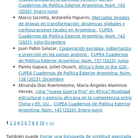
Cuadernos de Política Exterior Argentina: Núm. 143
(2026): Enero-Junio
Marco Iazzetta, Antonella Paparini,
Mercados ilegales
de drogas en transformación: dinámicas globales y
configuraciones locales en Argentina
,
CUPEA
Cuadernos de Política Exterior Argentina: Núm. 142
(2025): Julio-Diciembre
Juan Pablo Salazar,
Cooperación europea, gobernanza
e inserción en los países andinos
,
CUPEA Cuadernos
de Política Exterior Argentina: Núm. 137 (2023): Junio
Pamla Gopaul, Juliet Oluoch,
Africa’s Role in the G20
,
CUPEA Cuadernos de Política Exterior Argentina: Núm.
138 (2023): Diciembre
Miranda Diaz Roemmesmo, María Ángeles Alaminos
Hervás,
¿Una “nueva Guerra Fría” en África? Rivalidad
estructural y agencia africana en la competencia entre
China y EE. UU.
,
CUPEA Cuadernos de Política Exterior
Argentina: Núm. 143 (2026): Enero-Junio
1
2
3
4
5
6
7
8
9
10
>
>>
También puede
Iniciar una búsqueda de similitud avanzada