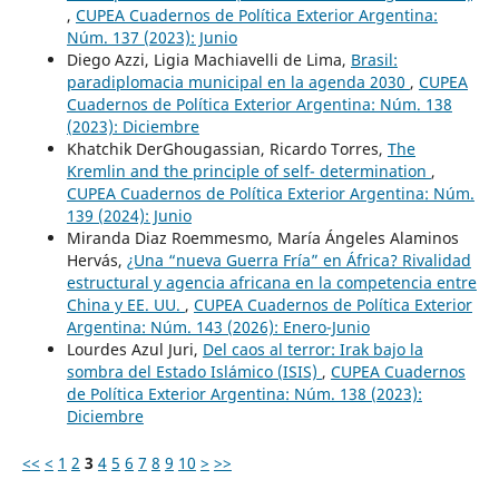
,
CUPEA Cuadernos de Política Exterior Argentina:
Núm. 137 (2023): Junio
Diego Azzi, Ligia Machiavelli de Lima,
Brasil:
paradiplomacia municipal en la agenda 2030
,
CUPEA
Cuadernos de Política Exterior Argentina: Núm. 138
(2023): Diciembre
Khatchik DerGhougassian, Ricardo Torres,
The
Kremlin and the principle of self- determination
,
CUPEA Cuadernos de Política Exterior Argentina: Núm.
139 (2024): Junio
Miranda Diaz Roemmesmo, María Ángeles Alaminos
Hervás,
¿Una “nueva Guerra Fría” en África? Rivalidad
estructural y agencia africana en la competencia entre
China y EE. UU.
,
CUPEA Cuadernos de Política Exterior
Argentina: Núm. 143 (2026): Enero-Junio
Lourdes Azul Juri,
Del caos al terror: Irak bajo la
sombra del Estado Islámico (ISIS)
,
CUPEA Cuadernos
de Política Exterior Argentina: Núm. 138 (2023):
Diciembre
<<
<
1
2
3
4
5
6
7
8
9
10
>
>>