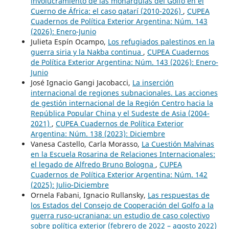
involucramiento de las monarquías del Golfo en el
Cuerno de África: el caso qatarí (2010-2026)
,
CUPEA
Cuadernos de Política Exterior Argentina: Núm. 143
(2026): Enero-Junio
Julieta Espín Ocampo,
Los refugiados palestinos en la
guerra siria y la Nakba continua
,
CUPEA Cuadernos
de Política Exterior Argentina: Núm. 143 (2026): Enero-
Junio
José Ignacio Gangi Jacobacci,
La inserción
internacional de regiones subnacionales. Las acciones
de gestión internacional de la Región Centro hacia la
República Popular China y el Sudeste de Asia (2004-
2021)
,
CUPEA Cuadernos de Política Exterior
Argentina: Núm. 138 (2023): Diciembre
Vanesa Castello, Carla Morasso,
La Cuestión Malvinas
en la Escuela Rosarina de Relaciones Internacionales:
el legado de Alfredo Bruno Bologna
,
CUPEA
Cuadernos de Política Exterior Argentina: Núm. 142
(2025): Julio-Diciembre
Ornela Fabani, Ignacio Rullansky,
Las respuestas de
los Estados del Consejo de Cooperación del Golfo a la
guerra ruso-ucraniana: un estudio de caso colectivo
sobre política exterior (febrero de 2022 – agosto 2022)