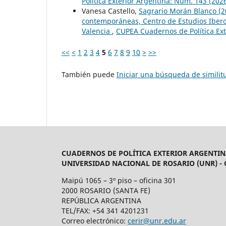
Política Exterior Argentina: Núm. 143 (202
Vanesa Castello,
Sagrario Morán Blanco (20
contemporáneas, Centro de Estudios Iberoa
Valencia
,
CUPEA Cuadernos de Política Ext
<<
<
1
2
3
4
5
6
7
8
9
10
>
>>
También puede
Iniciar una búsqueda de simili
CUADERNOS DE POLÍTICA EXTERIOR ARGENTIN
UNIVERSIDAD NACIONAL DE ROSARIO (UNR) -
Maipú 1065 – 3º piso – oficina 301
2000 ROSARIO (SANTA FE)
REPÚBLICA ARGENTINA
TEL/FAX: +54 341 4201231
Correo electrónico:
cerir@unr.edu.ar