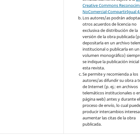
Creative Commons Reconocimi
NoComercial-CompartirIgual 4
Los autores/as podrán adopta
otros acuerdos de licencia no
exclusiva de distribución de la
versión de la obra publicada (p. 
depositarla en un archivo tele
institucional o publicarla en un
volumen monográfico) siempr
se indique la publicación inicial
esta revista.
Se permite y recomienda a los
autores/as difundir su obra a t
de Internet (p. ej.: en archivos
telemáticos institucionales o e
página web) antes y durante e
proceso de envío, lo cual pued
producir intercambios interesa
aumentar las citas de la obra
publicada.