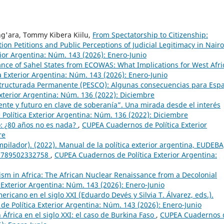
g'ara, Tommy Kibera Kiilu,
From Spectatorship to Citizenship:
on Petitions and Public Perceptions of Judicial Legitimacy in Nairo
ior Argentina: Núm. 143 (2026): Enero-Junio
iance of Sahel States from ECOWAS: What Implications for West Afr
 Exterior Argentina: Núm. 143 (2026): Enero-Junio
tructurada Permanente (PESCO): Algunas consecuencias para Esp
xterior Argentina: Núm. 136 (2022): Diciembre
ente y futuro en clave de soberanía”. Una mirada desde el interés
olítica Exterior Argentina: Núm. 136 (2022): Diciembre
o: ¿80 años no es nada?
,
CUPEA Cuadernos de Política Exterior
re
ilador). (2022). Manual de la política exterior argentina, EUDEBA
 9789502332758
,
CUPEA Cuadernos de Política Exterior Argentina:
ism in Africa: The African Nuclear Renaissance from a Decolonial
Exterior Argentina: Núm. 143 (2026): Enero-Junio
ricano en el siglo XXI (Eduardo Devés y Silvia T. Álvarez, eds.).
e Política Exterior Argentina: Núm. 143 (2026): Enero-Junio
 África en el siglo XXI: el caso de Burkina Faso
,
CUPEA Cuadernos 