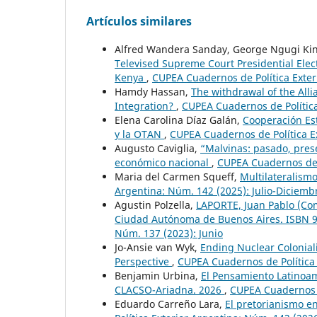
Artículos similares
Alfred Wandera Sanday, George Ngugi Kin
Televised Supreme Court Presidential Electi
Kenya
,
CUPEA Cuadernos de Política Exter
Hamdy Hassan,
The withdrawal of the All
Integration?
,
CUPEA Cuadernos de Política
Elena Carolina Díaz Galán,
Cooperación Es
y la OTAN
,
CUPEA Cuadernos de Política E
Augusto Caviglia,
“Malvinas: pasado, pres
económico nacional
,
CUPEA Cuadernos de P
Maria del Carmen Squeff,
Multilateralism
Argentina: Núm. 142 (2025): Julio-Diciemb
Agustin Polzella,
LAPORTE, Juan Pablo (Comp
Ciudad Autónoma de Buenos Aires. ISBN
Núm. 137 (2023): Junio
Jo-Ansie van Wyk,
Ending Nuclear Colonial
Perspective
,
CUPEA Cuadernos de Política 
Benjamin Urbina,
El Pensamiento Latinoame
CLACSO-Ariadna. 2026
,
CUPEA Cuadernos d
Eduardo Carreño Lara,
El pretorianismo en