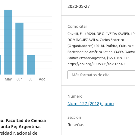
2020-05-27
Cómo citar
Covelli, E. . (2020). DE OLIVEIRA XAVIER, Líd
DOMÍNGUEZ AVILA, Carlos Federico
(Organizadores) (2018). Política, Cultura e
Sociedade na América Latina.
CUPEA Cuader
Política Exterior Argentina
, (127), 109–113.
https://doi.org/10.35305/cc.vi127.40
Más formatos de cita
Número
Núm. 127 (2018): Junio
Sección
o. Facultad de Ciencia
Reseñas
Santa Fe; Argentina.
rsidad Nacional de