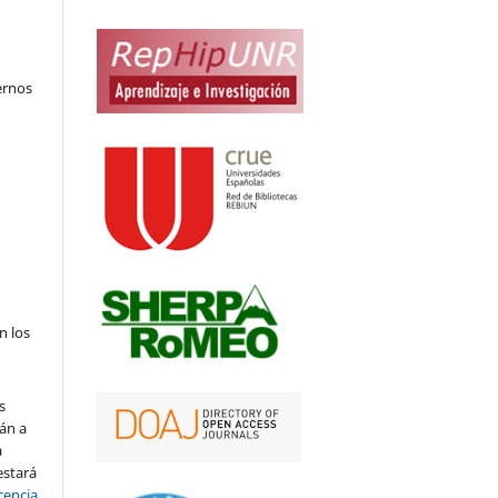
ernos
n los
s
án a
a
estará
cencia