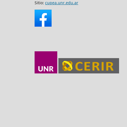
Sitio:
cupea.unr.edu.ar