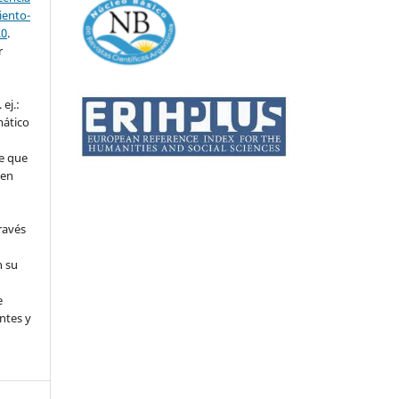
ento-
.0
.
r
ej.:
mático
e que
 en
ravés
n su
l
e
ntes y