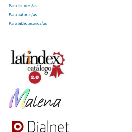
Para lectores/as
Para autores/as
Para bibliotecarios/as