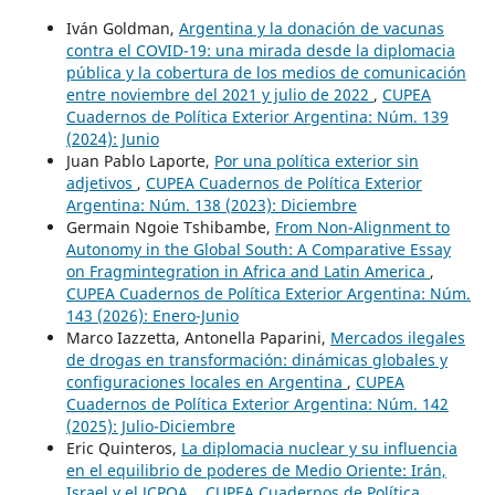
Iván Goldman,
Argentina y la donación de vacunas
contra el COVID-19: una mirada desde la diplomacia
pública y la cobertura de los medios de comunicación
entre noviembre del 2021 y julio de 2022
,
CUPEA
Cuadernos de Política Exterior Argentina: Núm. 139
(2024): Junio
Juan Pablo Laporte,
Por una política exterior sin
adjetivos
,
CUPEA Cuadernos de Política Exterior
Argentina: Núm. 138 (2023): Diciembre
Germain Ngoie Tshibambe,
From Non-Alignment to
Autonomy in the Global South: A Comparative Essay
on Fragmintegration in Africa and Latin America
,
CUPEA Cuadernos de Política Exterior Argentina: Núm.
143 (2026): Enero-Junio
Marco Iazzetta, Antonella Paparini,
Mercados ilegales
de drogas en transformación: dinámicas globales y
configuraciones locales en Argentina
,
CUPEA
Cuadernos de Política Exterior Argentina: Núm. 142
(2025): Julio-Diciembre
Eric Quinteros,
La diplomacia nuclear y su influencia
en el equilibrio de poderes de Medio Oriente: Irán,
Israel y el JCPOA.
,
CUPEA Cuadernos de Política