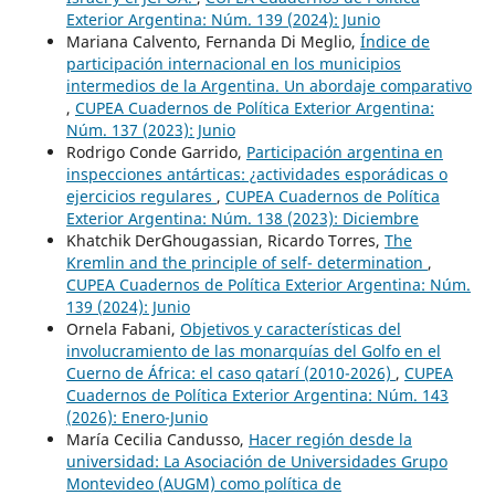
Exterior Argentina: Núm. 139 (2024): Junio
Mariana Calvento, Fernanda Di Meglio,
Índice de
participación internacional en los municipios
intermedios de la Argentina. Un abordaje comparativo
,
CUPEA Cuadernos de Política Exterior Argentina:
Núm. 137 (2023): Junio
Rodrigo Conde Garrido,
Participación argentina en
inspecciones antárticas: ¿actividades esporádicas o
ejercicios regulares
,
CUPEA Cuadernos de Política
Exterior Argentina: Núm. 138 (2023): Diciembre
Khatchik DerGhougassian, Ricardo Torres,
The
Kremlin and the principle of self- determination
,
CUPEA Cuadernos de Política Exterior Argentina: Núm.
139 (2024): Junio
Ornela Fabani,
Objetivos y características del
involucramiento de las monarquías del Golfo en el
Cuerno de África: el caso qatarí (2010-2026)
,
CUPEA
Cuadernos de Política Exterior Argentina: Núm. 143
(2026): Enero-Junio
María Cecilia Candusso,
Hacer región desde la
universidad: La Asociación de Universidades Grupo
Montevideo (AUGM) como política de