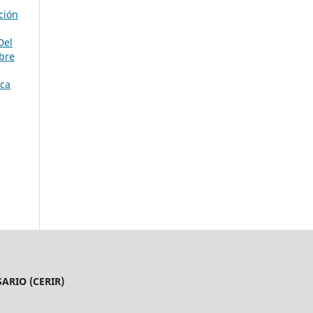
ción
Del
mbre
ica
ARIO (CERIR)