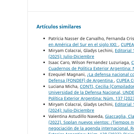
Artículos similares
Patrícia Nasser de Carvalho, Fernanda Cri
en América del Sur en el siglo XXI:
,
CUPEA 
Miryam Colacrai, Gladys Lechini,
Editorial
(2025): Julio-Diciembre
Isaac Caro, Wilson Fernandez Luzuriaga,
C
Cuadernos de Política Exterior Argentina: 
Ezequiel Magnani,
¿La defensa nacional c
Defensa (FONDEF) de Argentina
,
CUPEA Cu
Luciana Micha,
CONTI, Cecilia (Compilador
Universidad de la Defensa Nacional, UNDE
Política Exterior Argentina: Núm. 137 (2023
Miryam Colacrai, Gladys Lechini,
Editorial
(2024): Julio-Diciembre
Valentina Astudillo Naveda,
Giaccaglia, Cl
(2022). Soplan nuevos vientos: ¿Tiempos 
negociación de la agenda internacional. R