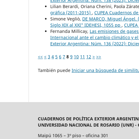
Exterior Argentina: Núm. 138 (2023): Dici
Lilian Berardi, Oriana Cherini, Paola Zárat
gráfica (2011-2015)
,
CUPEA Cuadernos de P
Simone Vegliò,
DE MARCO, Miguel Ángel. (2
Siglo XIX al XXI" IDEHESI, 1055 pp
,
CUPEA 
Fernanda Millicay,
Las emisiones de gases
Internacional ante el cambio climático y e
Exterior Argentina: Núm. 136 (2022): Dici
<<
<
3
4
5
6
7
8
9
10
11
12
>
>>
También puede
Iniciar una búsqueda de simili
CUADERNOS DE POLÍTICA EXTERIOR ARGENTIN
UNIVERSIDAD NACIONAL DE ROSARIO (UNR) -
Maipú 1065 – 3º piso – oficina 301