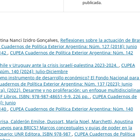
publicada.
stina Nanci Izidro Gonçalves,
Reflexiones sobre la actuación de Bras
Cuadernos de Política Exterior Argentina: Núm. 127 (2018): Junio
 142
,
CUPEA Cuadernos de Política Exterior Argentina: Núm. 142
hile y Uruguay ante la crisis israelí-palestina 2023-2024.
,
CUPEA
Núm. 140 (2024): Julio-Diciembre
omo instrumento de desarrollo económico? El Fondo Nacional para 
adernos de Política Exterior Argentina: Núm. 137 (2023): Junio
a). (2022). Desarme y no proliferación: un enfoque multidisciplinar
F Libros. ISBN: 978-987-48651-9-9. 226 pp.
,
CUPEA Cuadernos de
): Junio
 140
,
CUPEA Cuadernos de Política Exterior Argentina: Núm. 140
arisa, Calderón Emilse, Dussort, María Noel, Marchetti, Agustina
nuevos para BRICS? Marcos conceptuales y pujas de poder en la
osario: UNR Editora. ISBN 978-987
,
CUPEA Cuadernos de Política