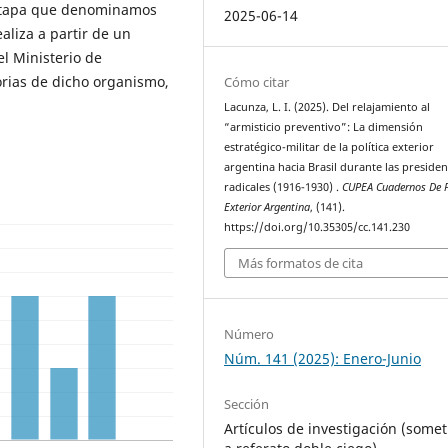
, etapa que denominamos
2025-06-14
ealiza a partir de un
el Ministerio de
orias de dicho organismo,
Cómo citar
Lacunza, L. I. (2025). Del relajamiento al
“armisticio preventivo”: La dimensión
estratégico-militar de la política exterior
argentina hacia Brasil durante las presiden
radicales (1916-1930) .
CUPEA Cuadernos De P
Exterior Argentina
, (141).
https://doi.org/10.35305/cc.141.230
Más formatos de cita
Número
Núm. 141 (2025): Enero-Junio
Sección
Artículos de investigación (somet