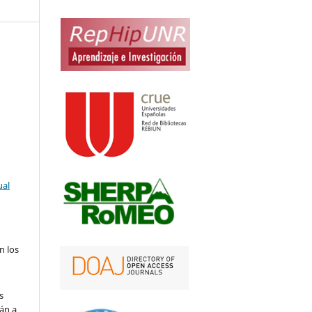
ual
n los
s
án a