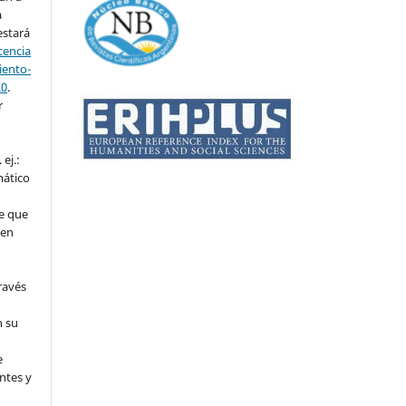
a
estará
cencia
ento-
.0
.
r
ej.:
mático
e que
 en
ravés
n su
l
e
ntes y