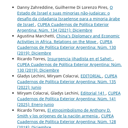
Danny Zahreddine, Guilherme Di Lorenzo Pires,
O
Estado de Israel e suas minorias não-judaicas: o
desafio da cidadania Israelense para a minoria árabe
de Israel
,
CUPEA Cuadernos de Política Exterior
Argentina: Núm. 134 (2021): Diciembre
Agustina Marchetti,
China’s Diplomacy and Economic
Activities in Africa. Relations on the Move
,
CUPEA
Cuadernos de Política Exterior Argentina: Núm. 130
(2019): Diciembre
Ricardo Torres,
Insurgencia jihadista en el Sahel:
,
CUPEA Cuadernos de Política Exterior Argentina: Núm.
130 (2019): Diciembre
Gladys Lechini, Miryam Colacrai,
EDITORIAL
,
CUPEA
Cuadernos de Política Exterior Argentina: Núm. 135
(2022): Junio
Miryam Colacrai, Gladys Lechini,
Editorial 141
,
CUPEA
Cuadernos de Política Exterior Argentina: Núm. 141
(2025): Enero-Junio
Ricardo Torres,
El etnosimbolismo de Anthony D.
Smith y los orígenes de la nación armenia
,
CUPEA
Cuadernos de Política Exterior Argentina: Núm. 128
(2018): Diciembre