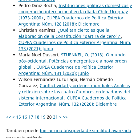
Pedro Diniz Rocha,
Instituciones políticas domésticas y
cooperación internacional en la díada Chile-Uruguay
(1973-2000)
,
CUPEA Cuadernos de Política Exterior
Argentina: Núm. 128 (2018): Diciembre
Christian Ramírez,
¿Qué tan cierto es que la
elaboración de la Constitución “partirá de cero”?
,
CUPEA Cuadernos de Política Exterior Argentina: Núm.
133 (2021): Junio
María Noel Dussort,
STUENKEL, O. (2018). O mundo
pós-ocidental. Potências emergentes e a nova orden
global.
,
CUPEA Cuadernos de Política Exterior
Argentina: Núm. 131 (2020): Junio
Wilson Fernández Luzuriaga, Hernán Olmedo
González,
Conflictividad y órdenes mundiales Análisis
y reflexión sobre las cuatro Cumbres ordenadoras del
sistema internacional
,
CUPEA Cuadernos de Política
Exterior Argentina: Núm. 132 (2020): Diciembre
<<
<
15
16
17
18
19
20
21
>
>>
También puede
Iniciar una búsqueda de similitud avanzada
para este artículo.