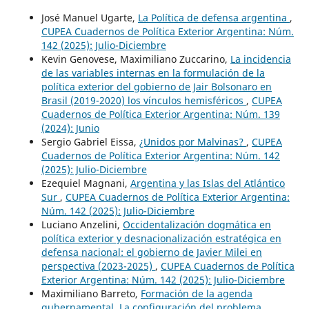
José Manuel Ugarte,
La Política de defensa argentina
,
CUPEA Cuadernos de Política Exterior Argentina: Núm.
142 (2025): Julio-Diciembre
Kevin Genovese, Maximiliano Zuccarino,
La incidencia
de las variables internas en la formulación de la
política exterior del gobierno de Jair Bolsonaro en
Brasil (2019-2020) los vínculos hemisféricos
,
CUPEA
Cuadernos de Política Exterior Argentina: Núm. 139
(2024): Junio
Sergio Gabriel Eissa,
¿Unidos por Malvinas?
,
CUPEA
Cuadernos de Política Exterior Argentina: Núm. 142
(2025): Julio-Diciembre
Ezequiel Magnani,
Argentina y las Islas del Atlántico
Sur
,
CUPEA Cuadernos de Política Exterior Argentina:
Núm. 142 (2025): Julio-Diciembre
Luciano Anzelini,
Occidentalización dogmática en
política exterior y desnacionalización estratégica en
defensa nacional: el gobierno de Javier Milei en
perspectiva (2023-2025)
,
CUPEA Cuadernos de Política
Exterior Argentina: Núm. 142 (2025): Julio-Diciembre
Maximiliano Barreto,
Formación de la agenda
gubernamental. La configuración del problema