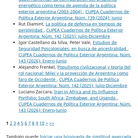
energético como tema de agenda de la política
exterior argentina (2003-2004)
,
CUPEA Cuadernos de
Política Exterior Argentina: Núm. 139 (2024): Junio
Rut Diamint,
La política de defensa en tiempos de
perplejidad
,
CUPEA Cuadernos de Política Exterior
Argentina: Núm. 142 (2025): Julio-Diciembre
Igor Castellano da Silva, Peter Vale,
Estudios de
Seguridad Poscoloniales: en busca de ancestralidad
,
CUPEA Cuadernos de Política Exterior Argentina: Núm.
143 (2026): Enero-Junio
Alejandro Frenkel,
Populismo civilizacional y teoría del
rol nacional: Milei y la proyección de Argentina como
faro de Occidente
,
CUPEA Cuadernos de Política
Exterior Argentina: Núm. 142 (2025): Julio-Diciembre
Luciano Zaccara,
Iran in Africa and Its Influence
Portfolio: South Africa, Zimbabwe, and Uganda
,
CUPEA Cuadernos de Política Exterior Argentina: Núm.
143 (2026): Enero-Junio
1
2
3
4
5
6
7
8
9
10
>
>>
También puede
Iniciar una búsqueda de similitud avanzada