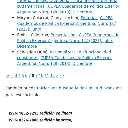
Internacionales. Una teoría crítica desde la periferia
sudamericana
,
CUPEA Cuadernos de Política Exterior
Argentina: Núm. 128 (2018): Diciembre
Miryam Colacrai, Gladys Lechini,
Editorial
,
CUPEA
Cuadernos de Política Exterior Argentina: Núm. 137
(2023): Junio
Emilse Calderon,
Presentación
,
CUPEA Cuadernos de
Política Exterior Argentina: Núm. 142 (2025): Julio-
Diciembre
Sébastien Dubé,
Racionalizar la disfuncionalidad
constante:
,
CUPEA Cuadernos de Política Exterior
Argentina: Núm. 128 (2018): Diciembre
<<
<
3
4
5
6
7
8
9
10
11
12
>
>>
También puede
Iniciar una búsqueda de similitud avanzada
para este artículo.
ISSN 1852-7213
(edición en línea)
ISSN 0326-7806
(edición impresa)