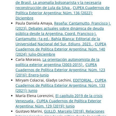
de Brasil. La anomalía bolsonarista y la necesaria
reconstrucción de Lula da Silva
,
CUPEA Cuadernos de
Política Exterior Argentina: Núm. 136 (2022):
Diciembre
Paula Daniela Amaya,
Reseña: Cantamutto, Francisco J.
(2023). Debates actuales sobre dinámica de deuda
pública desde la Argentina. Coord. Francisco J.
Cantamutto -1a ed.- Bahía Blanca: Editorial de la
Universidad Nacional del Sur. Ediuns, 2023.
,
CUPEA
Cuadernos de Política Exterior Argentina: Núm. 140
(2024): Julio-Diciembre
Carla Morasso,
La orientación autonomista de la
política exterior argentina (2003-2015)
,
CUPEA
Cuadernos de Política Exterior Argentina: Núm. 123
(2016): Enero-Junio
Miryam Colacrai, Gladys Lechini,
EDITORIAL
,
CUPEA
Cuadernos de Política Exterior Argentina: Núm. 133
(2021): Junio
María Elena Lorenzini,
El capítulo 2019 de la crisis
Venezuela
,
CUPEA Cuadernos de Política Exterior
Argentina: Núm. 129 (2019): Junio
Gustavo Marini,
GULLO, Marcelo (2018). Relaciones