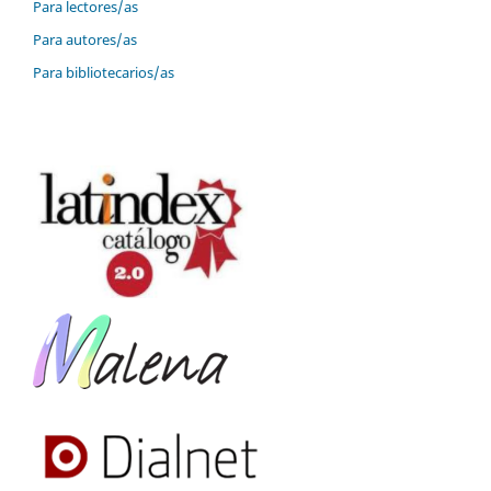
Para lectores/as
Para autores/as
Para bibliotecarios/as