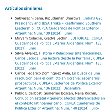
Artículos similares
Sabyasachi Saha, Ripudaman Bhardwaj,
India’s G20
Presidency and IBSA Troika – Reaffirming Southern
Leadership
,
CUPEA Cuadernos de Política Exterior
Argentina: Núm. 139 (2024): Junio
Miryam Colacrai, Gladys Lechini,
EDITORIAL
,
CUPEA
Cuadernos de Política Exterior Argentina: Núm. 133
(2021): Junio
Silvia Álvarez,
Historia y Relaciones Internacionales.
Carlos Escudé: una lectura desde la Periferia
,
CUPEA
Cuadernos de Política Exterior Argentina: Núm. 135
(2022): Junio
Carlos Federico Domínguez Avila,
En busca de una
resolución para el conflicto en Ucrania: escenarios
prospectivos
,
CUPEA Cuadernos de Política Exterior
Argentina: Núm. 136 (2022): Diciembre
Pablo Biderbost, Guillermo Boscán, Nalia Rochin,
Corrupción estatal y género: efectos diferenciados en
el contexto latinoamericano
,
CUPEA Cuadernos de
Política Exterior Argentina: Núm. 140 (2024): Julio-