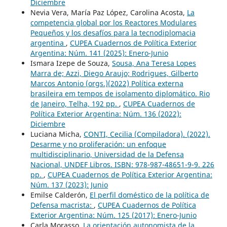
Diciembre
Nevia Vera, María Paz López, Carolina Acosta,
La
competencia global por los Reactores Modulares
Pequeños y los desafíos para la tecnodiplomacia
argentina
,
CUPEA Cuadernos de Política Exterior
Argentina: Núm. 141 (2025): Enero-Junio
Ismara Izepe de Souza,
Sousa, Ana Teresa Lopes
Marra de; Azzi, Diego Araujo; Rodrigues, Gilberto
Marcos Antonio (orgs.)(2022) Política externa
brasileira em tempos de isolamento diplomático. Rio
de Janeiro, Telha, 192 pp.
,
CUPEA Cuadernos de
Política Exterior Argentina: Núm. 136 (2022):
Diciembre
Luciana Micha,
CONTI, Cecilia (Compiladora). (2022).
Desarme y no proliferación: un enfoque
multidisciplinario, Universidad de la Defensa
Nacional, UNDEF Libros. ISBN: 978-987-48651-9-9. 226
pp.
,
CUPEA Cuadernos de Política Exterior Argentina:
Núm. 137 (2023): Junio
Emilse Calderón,
El perfil doméstico de la política de
Defensa macrista:
,
CUPEA Cuadernos de Política
Exterior Argentina: Núm. 125 (2017): Enero-Junio
Carla Morasso,
La orientación autonomista de la