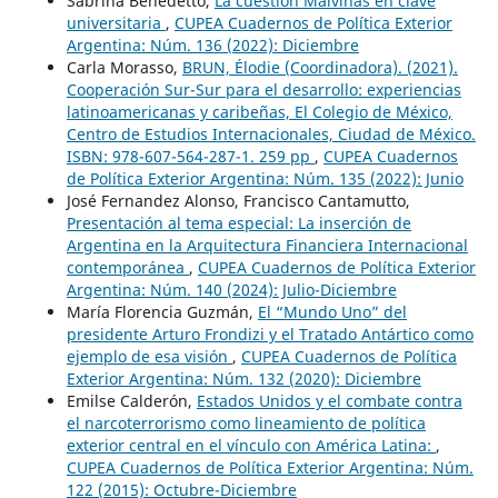
Sabrina Benedetto,
La cuestión Malvinas en clave
universitaria
,
CUPEA Cuadernos de Política Exterior
Argentina: Núm. 136 (2022): Diciembre
Carla Morasso,
BRUN, Élodie (Coordinadora). (2021).
Cooperación Sur-Sur para el desarrollo: experiencias
latinoamericanas y caribeñas, El Colegio de México,
Centro de Estudios Internacionales, Ciudad de México.
ISBN: 978-607-564-287-1. 259 pp
,
CUPEA Cuadernos
de Política Exterior Argentina: Núm. 135 (2022): Junio
José Fernandez Alonso, Francisco Cantamutto,
Presentación al tema especial: La inserción de
Argentina en la Arquitectura Financiera Internacional
contemporánea
,
CUPEA Cuadernos de Política Exterior
Argentina: Núm. 140 (2024): Julio-Diciembre
María Florencia Guzmán,
El “Mundo Uno” del
presidente Arturo Frondizi y el Tratado Antártico como
ejemplo de esa visión
,
CUPEA Cuadernos de Política
Exterior Argentina: Núm. 132 (2020): Diciembre
Emilse Calderón,
Estados Unidos y el combate contra
el narcoterrorismo como lineamiento de política
exterior central en el vínculo con América Latina:
,
CUPEA Cuadernos de Política Exterior Argentina: Núm.
122 (2015): Octubre-Diciembre