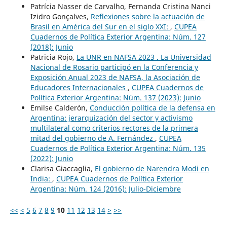
Patrícia Nasser de Carvalho, Fernanda Cristina Nanci
Izidro Gonçalves,
Reflexiones sobre la actuación de
Brasil en América del Sur en el siglo XXI:
,
CUPEA
Cuadernos de Política Exterior Argentina: Núm. 127
(2018): Junio
Patricia Rojo,
La UNR en NAFSA 2023 . La Universidad
Nacional de Rosario participó en la Conferencia y
Exposición Anual 2023 de NAFSA, la Asociación de
Educadores Internacionales
,
CUPEA Cuadernos de
Política Exterior Argentina: Núm. 137 (2023): Junio
Emilse Calderón,
Conducción política de la defensa en
Argentina: jerarquización del sector y activismo
multilateral como criterios rectores de la primera
mitad del gobierno de A. Fernández
,
CUPEA
Cuadernos de Política Exterior Argentina: Núm. 135
(2022): Junio
Clarisa Giaccaglia,
El gobierno de Narendra Modi en
India:
,
CUPEA Cuadernos de Política Exterior
Argentina: Núm. 124 (2016): Julio-Diciembre
<<
<
5
6
7
8
9
10
11
12
13
14
>
>>