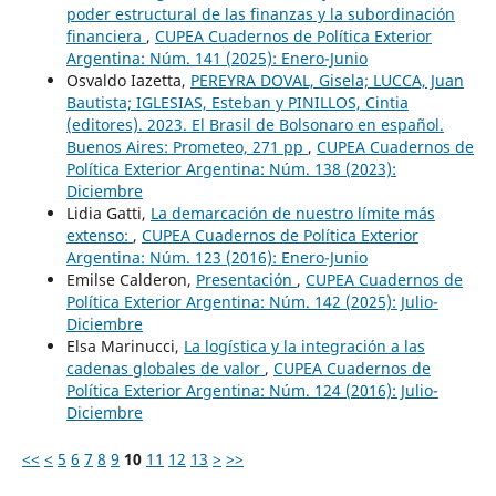
poder estructural de las finanzas y la subordinación
financiera
,
CUPEA Cuadernos de Política Exterior
Argentina: Núm. 141 (2025): Enero-Junio
Osvaldo Iazetta,
PEREYRA DOVAL, Gisela; LUCCA, Juan
Bautista; IGLESIAS, Esteban y PINILLOS, Cintia
(editores). 2023. El Brasil de Bolsonaro en español.
Buenos Aires: Prometeo, 271 pp
,
CUPEA Cuadernos de
Política Exterior Argentina: Núm. 138 (2023):
Diciembre
Lidia Gatti,
La demarcación de nuestro límite más
extenso:
,
CUPEA Cuadernos de Política Exterior
Argentina: Núm. 123 (2016): Enero-Junio
Emilse Calderon,
Presentación
,
CUPEA Cuadernos de
Política Exterior Argentina: Núm. 142 (2025): Julio-
Diciembre
Elsa Marinucci,
La logística y la integración a las
cadenas globales de valor
,
CUPEA Cuadernos de
Política Exterior Argentina: Núm. 124 (2016): Julio-
Diciembre
<<
<
5
6
7
8
9
10
11
12
13
>
>>