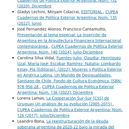
Cuadernos de Política Exterior Argentina: Núm. 132
(2020): Diciembre
Gladys Lechini, Miryam Colacrai,
EDITORIAL
,
CUPEA
Cuadernos de Política Exterior Argentina: Núm. 135
(2022): Junio
José Fernandez Alonso, Francisco Cantamutto,
Presentación al tema especial: La inserción de
Argentina en la Arquitectura Financiera Internacional
contemporánea
,
CUPEA Cuadernos de Política Exterior
Argentina: Núm. 140 (2024): Julio-Diciembre
Carolina Silva Vidal,
Fuentes-Julio, Claudia; Henríquez
Uzal, María José; Escobar Ramírez, Natalia; Lombardo
Estay, Pía (Editoras). (2022). Mujeres y Política Exterior
en América Latina. Un Mundo de Desigualdades,
Santiago de Chile, Fondo de Cultura Económica, ISBN:
978-956-28
,
CUPEA Cuadernos de Política Exterior
Argentina: Núm. 136 (2022): Diciembre
Lorena Lamas,
La Cooperación Sur-Sur (CSS) de
Uruguay Un análisis de su evolución (2005-2015)
,
CUPEA Cuadernos de Política Exterior Argentina: Núm.
126 (2017): Julio/Diciembre
Leandro Bona,
La reestructuración de la deuda
soberana argentina de 2020-22 bajo la mirada del