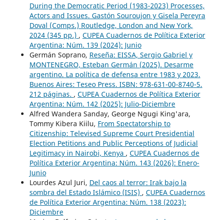
During the Democratic Period (1983-2023) Processes,
Actors and Issues. Gastón Souroujon y Gisela Pereyra
Doval (Comps.) Routledge, London and New York,
2024 (345 pp.)
,
CUPEA Cuadernos de Política Exterior
Argentina: Núm. 139 (2024): Junio
Germán Soprano,
Reseña: EISSA, Sergio Gabriel y
MONTENEGRO, Esteban Germán (2025). Desarme
argentino. La política de defensa entre 1983 y 2023.
Buenos Aires: Teseo Press. ISBN: 978-631-00-8740-5.
212 páginas.
,
CUPEA Cuadernos de Política Exterior
Argentina: Núm. 142 (2025): Julio-Diciembre
Alfred Wandera Sanday, George Ngugi King'ara,
Tommy Kibera Kiilu,
From Spectatorship to
Citizenship: Televised Supreme Court Presidential
Election Petitions and Public Perceptions of Judicial
Legitimacy in Nairobi, Kenya
,
CUPEA Cuadernos de
Política Exterior Argentina: Núm. 143 (2026): Enero-
Junio
Lourdes Azul Juri,
Del caos al terror: Irak bajo la
sombra del Estado Islámico (ISIS)
,
CUPEA Cuadernos
de Política Exterior Argentina: Núm. 138 (2023):
Diciembre