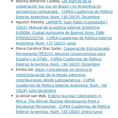
Marina Bolfarine Caixeta,
Los marcos de la
cooperación Sur-Sur en Brasil y en Argentina en
perspectiva comparada:
,
CUPEA Cuadernos de Política
Exterior Argentina: Núm. 130 (2019): Diciembre
Agustin Polzella,
LAPORTE, Juan Pablo (Compilador).
(2022). Manual de la política exterior argentina,
EUDEBA, Ciudad Autónoma de Buenos Aires. ISBN
9789502332758
,
CUPEA Cuadernos de Política Exterior
Argentina: Núm. 137 (2023): Junio
Elena Carolina Díaz Galán,
Cooperación Estructurada
Permanente (PESCO): Algunas consecuencias para
España y la OTAN
,
CUPEA Cuadernos de Política
Exterior Argentina: Núm. 136 (2022): Diciembre
Emilia Val,
Ideas y estrategias en torno a la
reestructuración de la deuda soberana:
contribuciones desde Latinoamérica
,
CUPEA
Cuadernos de Política Exterior Argentina: Núm. 140
(2024): Julio-Diciembre
Jo-Ansie van Wyk,
Ending Nuclear Colonialism in
Africa: The African Nuclear Renaissance from a
Decolonial Perspective
,
CUPEA Cuadernos de Política
Exterior Argentina: Núm. 143 (2026): Enero-Junio