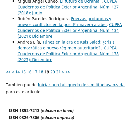
Miguel Ángel Cúneo,
El futuro de Ucrania:
,
CUPEA
Cuadernos de Política Exterior Argentina: Núm. 127
(2018): Junio
Rubén Paredes Rodríguez,
Fuerzas profundas y
nuevos conflictos en la post Primavera árabe
,
CUPEA
Cuadernos de Política Exterior Argentina: Núm. 134
(2021): Diciembre
Andrea Elía,
Túnez en la era de Kais Saied: ¿crisis
democrática o nuevo régimen autoritario?
,
CUPEA
Cuadernos de Política Exterior Argentina: Núm. 138
(2023): Diciembre
<<
<
14
15
16
17
18
19
20
21
>
>>
También puede
Iniciar una búsqueda de similitud avanzada
para este artículo.
ISSN 1852-7213
(edición en línea)
ISSN 0326-7806
(edición impresa)