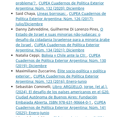
problema’?
,
CUPEA Cuadernos de Política Exterior
Argentina: Núm. 132 (2020): Diciembre
Said Chaya,
Líneas borrosas:
,
CUPEA Cuadernos de
Política Exterior Argentina: Núm. 126 (2017):
Julio/Diciembre
Danny Zahreddine, Guilherme Di Lorenzo Pires,
O
Estado de Israel e suas minorias não-judaicas: o
desafio da cidadania Israelense para a minoria árabe
de Israel
,
CUPEA Cuadernos de Política Exterior
Argentina: Núm. 134 (2021): Diciembre
Natalia Ceppi,
Bolivia y Chile ante la CIJ:
,
CUPEA
Cuadernos de Política Exterior Argentina: Núm. 130
(2019): Diciembre
Maximiliano Zuccarino,
Élite socio-política y política
exterior:
,
CUPEA Cuadernos de Política Exterior
Argentina: Núm. 123 (2016): Enero-Junio
Sebastián Cominelli,
Libro: ARGÜELLO, Jorge. (et al.).
(2024). El desafío de los países americanos en el G20.
Ciudad Autónoma de Buenos Aires: Fundación
Embajada Abierta. ISBN 978-631-90664-0-1
,
CUPEA
Cuadernos de Política Exterior Argentina: Núm. 141
(2025): Enero-Junio