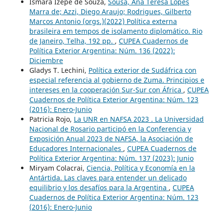
Ismara Izepe de Souza,
Sousa, Ana Teresa Lopes
Marra de; Azzi, Diego Araujo; Rodrigues, Gilberto
Marcos Antonio (orgs.)(2022) Política externa
brasileira em tempos de isolamento diplomático. Rio
de Janeiro, Telha, 192 pp.
,
CUPEA Cuadernos de
Política Exterior Argentina: Núm. 136 (2022):
Diciembre
Gladys T. Lechini,
Política exterior de Sudáfrica con
especial referencia al gobierno de Zuma. Principios e
intereses en la cooperación Sur-Sur con África
,
CUPEA
Cuadernos de Política Exterior Argentina: Núm. 123
(2016): Enero-Junio
Patricia Rojo,
La UNR en NAFSA 2023 . La Universidad
Nacional de Rosario participó en la Conferencia y
Exposición Anual 2023 de NAFSA, la Asociación de
Educadores Internacionales
,
CUPEA Cuadernos de
Política Exterior Argentina: Núm. 137 (2023): Junio
Miryam Colacrai,
Ciencia, Política y Economía en la
Antártida. Las claves para entender un delicado
equilibrio y los desafíos para la Argentina
,
CUPEA
Cuadernos de Política Exterior Argentina: Núm. 123
(2016): Enero-Junio