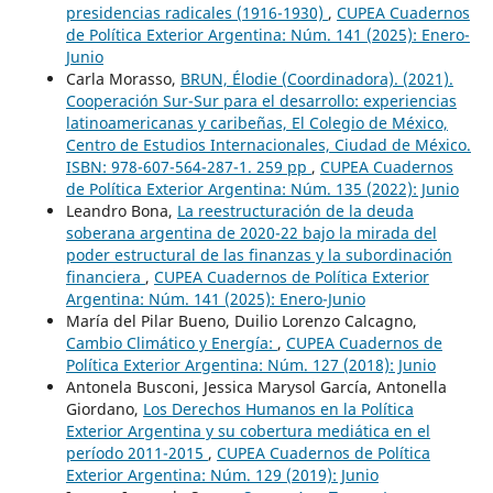
presidencias radicales (1916-1930)
,
CUPEA Cuadernos
de Política Exterior Argentina: Núm. 141 (2025): Enero-
Junio
Carla Morasso,
BRUN, Élodie (Coordinadora). (2021).
Cooperación Sur-Sur para el desarrollo: experiencias
latinoamericanas y caribeñas, El Colegio de México,
Centro de Estudios Internacionales, Ciudad de México.
ISBN: 978-607-564-287-1. 259 pp
,
CUPEA Cuadernos
de Política Exterior Argentina: Núm. 135 (2022): Junio
Leandro Bona,
La reestructuración de la deuda
soberana argentina de 2020-22 bajo la mirada del
poder estructural de las finanzas y la subordinación
financiera
,
CUPEA Cuadernos de Política Exterior
Argentina: Núm. 141 (2025): Enero-Junio
María del Pilar Bueno, Duilio Lorenzo Calcagno,
Cambio Climático y Energía:
,
CUPEA Cuadernos de
Política Exterior Argentina: Núm. 127 (2018): Junio
Antonela Busconi, Jessica Marysol García, Antonella
Giordano,
Los Derechos Humanos en la Política
Exterior Argentina y su cobertura mediática en el
período 2011-2015
,
CUPEA Cuadernos de Política
Exterior Argentina: Núm. 129 (2019): Junio