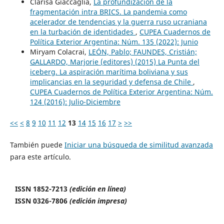
Clarisa Giaccaglia,
La profundización de la
fragmentación intra BRICS. La pandemia como
acelerador de tendencias y la guerra ruso ucraniana
en la turbación de identidades
,
CUPEA Cuadernos de
Política Exterior Argentina: Núm. 135 (2022): Junio
Miryam Colacrai,
LEÓN, Pablo; FAUNDES, Cristián;
GALLARDO, Marjorie (editores) (2015) La Punta del
iceberg. La aspiración marítima boliviana y sus
implicancias en la seguridad y defensa de Chile
,
CUPEA Cuadernos de Política Exterior Argentina: Núm.
124 (2016): Julio-Diciembre
<<
<
8
9
10
11
12
13
14
15
16
17
>
>>
También puede
Iniciar una búsqueda de similitud avanzada
para este artículo.
ISSN 1852-7213
(edición en línea)
ISSN 0326-7806
(edición impresa)