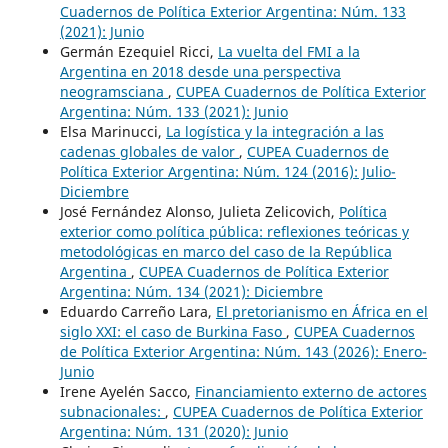
Cuadernos de Política Exterior Argentina: Núm. 133
(2021): Junio
Germán Ezequiel Ricci,
La vuelta del FMI a la
Argentina en 2018 desde una perspectiva
neogramsciana
,
CUPEA Cuadernos de Política Exterior
Argentina: Núm. 133 (2021): Junio
Elsa Marinucci,
La logística y la integración a las
cadenas globales de valor
,
CUPEA Cuadernos de
Política Exterior Argentina: Núm. 124 (2016): Julio-
Diciembre
José Fernández Alonso, Julieta Zelicovich,
Política
exterior como política pública: reflexiones teóricas y
metodológicas en marco del caso de la República
Argentina
,
CUPEA Cuadernos de Política Exterior
Argentina: Núm. 134 (2021): Diciembre
Eduardo Carreño Lara,
El pretorianismo en África en el
siglo XXI: el caso de Burkina Faso
,
CUPEA Cuadernos
de Política Exterior Argentina: Núm. 143 (2026): Enero-
Junio
Irene Ayelén Sacco,
Financiamiento externo de actores
subnacionales:
,
CUPEA Cuadernos de Política Exterior
Argentina: Núm. 131 (2020): Junio