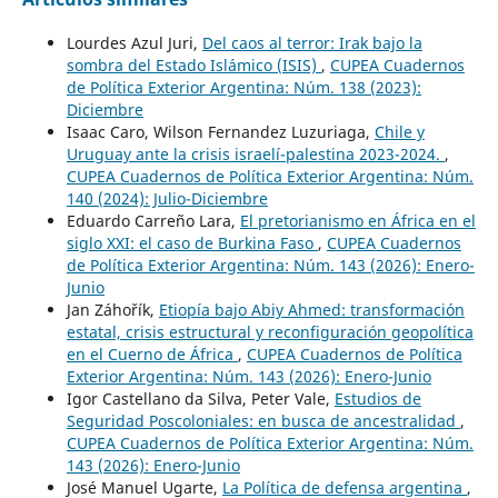
Lourdes Azul Juri,
Del caos al terror: Irak bajo la
sombra del Estado Islámico (ISIS)
,
CUPEA Cuadernos
de Política Exterior Argentina: Núm. 138 (2023):
Diciembre
Isaac Caro, Wilson Fernandez Luzuriaga,
Chile y
Uruguay ante la crisis israelí-palestina 2023-2024.
,
CUPEA Cuadernos de Política Exterior Argentina: Núm.
140 (2024): Julio-Diciembre
Eduardo Carreño Lara,
El pretorianismo en África en el
siglo XXI: el caso de Burkina Faso
,
CUPEA Cuadernos
de Política Exterior Argentina: Núm. 143 (2026): Enero-
Junio
Jan Záhořík,
Etiopía bajo Abiy Ahmed: transformación
estatal, crisis estructural y reconfiguración geopolítica
en el Cuerno de África
,
CUPEA Cuadernos de Política
Exterior Argentina: Núm. 143 (2026): Enero-Junio
Igor Castellano da Silva, Peter Vale,
Estudios de
Seguridad Poscoloniales: en busca de ancestralidad
,
CUPEA Cuadernos de Política Exterior Argentina: Núm.
143 (2026): Enero-Junio
José Manuel Ugarte,
La Política de defensa argentina
,