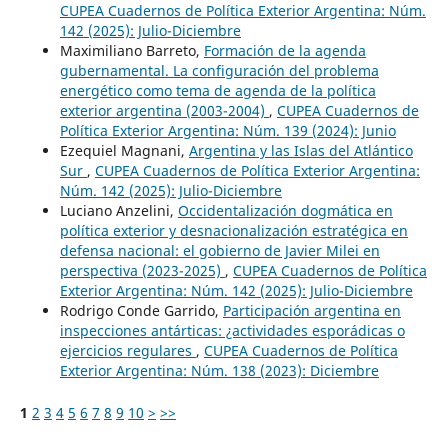
CUPEA Cuadernos de Política Exterior Argentina: Núm.
142 (2025): Julio-Diciembre
Maximiliano Barreto,
Formación de la agenda
gubernamental. La configuración del problema
energético como tema de agenda de la política
exterior argentina (2003-2004)
,
CUPEA Cuadernos de
Política Exterior Argentina: Núm. 139 (2024): Junio
Ezequiel Magnani,
Argentina y las Islas del Atlántico
Sur
,
CUPEA Cuadernos de Política Exterior Argentina:
Núm. 142 (2025): Julio-Diciembre
Luciano Anzelini,
Occidentalización dogmática en
política exterior y desnacionalización estratégica en
defensa nacional: el gobierno de Javier Milei en
perspectiva (2023-2025)
,
CUPEA Cuadernos de Política
Exterior Argentina: Núm. 142 (2025): Julio-Diciembre
Rodrigo Conde Garrido,
Participación argentina en
inspecciones antárticas: ¿actividades esporádicas o
ejercicios regulares
,
CUPEA Cuadernos de Política
Exterior Argentina: Núm. 138 (2023): Diciembre
1
2
3
4
5
6
7
8
9
10
>
>>