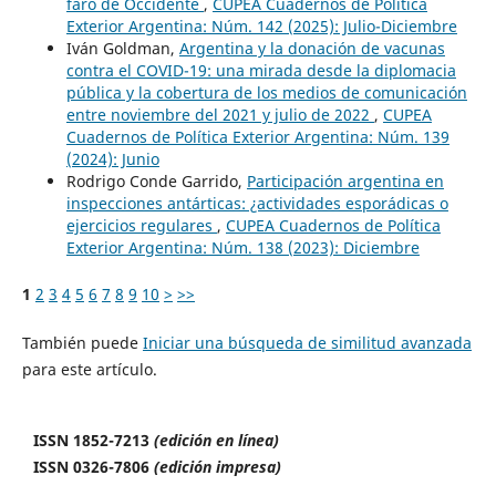
faro de Occidente
,
CUPEA Cuadernos de Política
Exterior Argentina: Núm. 142 (2025): Julio-Diciembre
Iván Goldman,
Argentina y la donación de vacunas
contra el COVID-19: una mirada desde la diplomacia
pública y la cobertura de los medios de comunicación
entre noviembre del 2021 y julio de 2022
,
CUPEA
Cuadernos de Política Exterior Argentina: Núm. 139
(2024): Junio
Rodrigo Conde Garrido,
Participación argentina en
inspecciones antárticas: ¿actividades esporádicas o
ejercicios regulares
,
CUPEA Cuadernos de Política
Exterior Argentina: Núm. 138 (2023): Diciembre
1
2
3
4
5
6
7
8
9
10
>
>>
También puede
Iniciar una búsqueda de similitud avanzada
para este artículo.
ISSN 1852-7213
(edición en línea)
ISSN 0326-7806
(edición impresa)