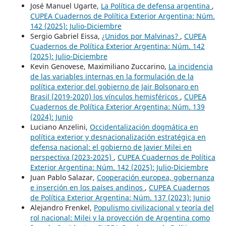
José Manuel Ugarte,
La Política de defensa argentina
,
CUPEA Cuadernos de Política Exterior Argentina: Núm.
142 (2025): Julio-Diciembre
Sergio Gabriel Eissa,
¿Unidos por Malvinas?
,
CUPEA
Cuadernos de Política Exterior Argentina: Núm. 142
(2025): Julio-Diciembre
Kevin Genovese, Maximiliano Zuccarino,
La incidencia
de las variables internas en la formulación de la
política exterior del gobierno de Jair Bolsonaro en
Brasil (2019-2020) los vínculos hemisféricos
,
CUPEA
Cuadernos de Política Exterior Argentina: Núm. 139
(2024): Junio
Luciano Anzelini,
Occidentalización dogmática en
política exterior y desnacionalización estratégica en
defensa nacional: el gobierno de Javier Milei en
perspectiva (2023-2025)
,
CUPEA Cuadernos de Política
Exterior Argentina: Núm. 142 (2025): Julio-Diciembre
Juan Pablo Salazar,
Cooperación europea, gobernanza
e inserción en los países andinos
,
CUPEA Cuadernos
de Política Exterior Argentina: Núm. 137 (2023): Junio
Alejandro Frenkel,
Populismo civilizacional y teoría del
rol nacional: Milei y la proyección de Argentina como