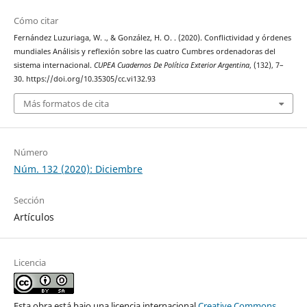
Cómo citar
Fernández Luzuriaga, W. ., & González, H. O. . (2020). Conflictividad y órdenes
mundiales Análisis y reflexión sobre las cuatro Cumbres ordenadoras del
sistema internacional.
CUPEA Cuadernos De Política Exterior Argentina
, (132), 7–
30. https://doi.org/10.35305/cc.vi132.93
Más formatos de cita
Número
Núm. 132 (2020): Diciembre
Sección
Artículos
Licencia
Esta obra está bajo una licencia internacional
Creative Commons