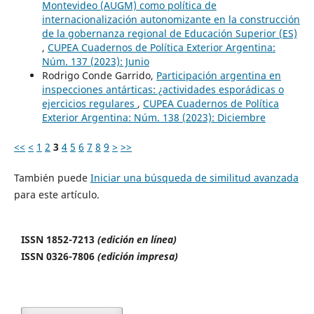
Montevideo (AUGM) como política de
internacionalización autonomizante en la construcción
de la gobernanza regional de Educación Superior (ES)
,
CUPEA Cuadernos de Política Exterior Argentina:
Núm. 137 (2023): Junio
Rodrigo Conde Garrido,
Participación argentina en
inspecciones antárticas: ¿actividades esporádicas o
ejercicios regulares
,
CUPEA Cuadernos de Política
Exterior Argentina: Núm. 138 (2023): Diciembre
<<
<
1
2
3
4
5
6
7
8
9
>
>>
También puede
Iniciar una búsqueda de similitud avanzada
para este artículo.
ISSN 1852-7213
(edición en línea)
ISSN 0326-7806
(edición impresa)