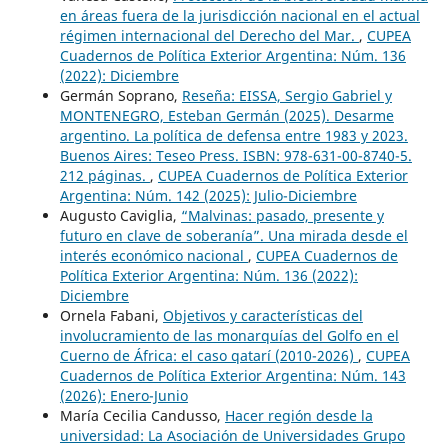
en áreas fuera de la jurisdicción nacional en el actual
régimen internacional del Derecho del Mar.
,
CUPEA
Cuadernos de Política Exterior Argentina: Núm. 136
(2022): Diciembre
Germán Soprano,
Reseña: EISSA, Sergio Gabriel y
MONTENEGRO, Esteban Germán (2025). Desarme
argentino. La política de defensa entre 1983 y 2023.
Buenos Aires: Teseo Press. ISBN: 978-631-00-8740-5.
212 páginas.
,
CUPEA Cuadernos de Política Exterior
Argentina: Núm. 142 (2025): Julio-Diciembre
Augusto Caviglia,
“Malvinas: pasado, presente y
futuro en clave de soberanía”. Una mirada desde el
interés económico nacional
,
CUPEA Cuadernos de
Política Exterior Argentina: Núm. 136 (2022):
Diciembre
Ornela Fabani,
Objetivos y características del
involucramiento de las monarquías del Golfo en el
Cuerno de África: el caso qatarí (2010-2026)
,
CUPEA
Cuadernos de Política Exterior Argentina: Núm. 143
(2026): Enero-Junio
María Cecilia Candusso,
Hacer región desde la
universidad: La Asociación de Universidades Grupo