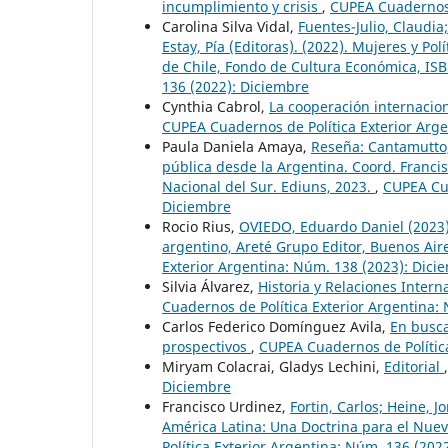
incumplimiento y crisis
,
CUPEA Cuadernos d
Carolina Silva Vidal,
Fuentes-Julio, Claudi
Estay, Pía (Editoras). (2022). Mujeres y P
de Chile, Fondo de Cultura Económica, IS
136 (2022): Diciembre
Cynthia Cabrol,
La cooperación internacion
CUPEA Cuadernos de Política Exterior Arg
Paula Daniela Amaya,
Reseña: Cantamutto,
pública desde la Argentina. Coord. Francis
Nacional del Sur. Ediuns, 2023.
,
CUPEA Cua
Diciembre
Rocio Rius,
OVIEDO, Eduardo Daniel (2023)
argentino, Areté Grupo Editor, Buenos Air
Exterior Argentina: Núm. 138 (2023): Dici
Silvia Álvarez,
Historia y Relaciones Intern
Cuadernos de Política Exterior Argentina: 
Carlos Federico Domínguez Avila,
En busca
prospectivos
,
CUPEA Cuadernos de Política
Miryam Colacrai, Gladys Lechini,
Editorial
Diciembre
Francisco Urdinez,
Fortin, Carlos; Heine, J
América Latina: Una Doctrina para el Nuev
Política Exterior Argentina: Núm. 136 (202