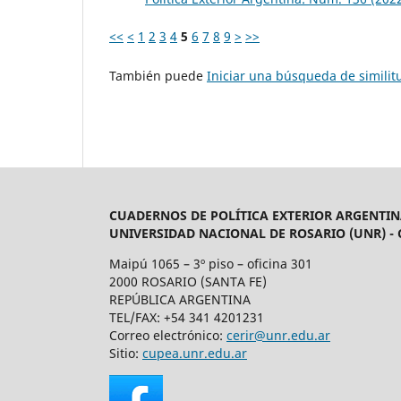
<<
<
1
2
3
4
5
6
7
8
9
>
>>
También puede
Iniciar una búsqueda de simili
CUADERNOS DE POLÍTICA EXTERIOR ARGENTIN
UNIVERSIDAD NACIONAL DE ROSARIO (UNR) -
Maipú 1065 – 3º piso – oficina 301
2000 ROSARIO (SANTA FE)
REPÚBLICA ARGENTINA
TEL/FAX: +54 341 4201231
Correo electrónico:
cerir@unr.edu.ar
Sitio:
cupea.unr.edu.ar