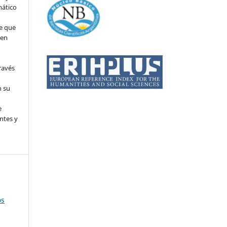
mático
e que
 en
ravés
n su
l
e
ntes y
os