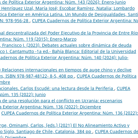
e Política Exterior Argentina: Núm. 143 (2026): Enero-Junio
a; Henríquez Uzal, María José; Escobar Ramírez, Natalia; Lombardo
olítica Exterior en América Latina. Un Mundo de Desigualdades, Sant
BN: 978-956-28
,
CUPEA Cuadernos de Política Exterior Argentina: 
al descentralizada del Poder Ejecutivo de la Provincia de Entre Río
entina: Núm. 119 (2015): Enero-Marzo
 Francisco J. (2023). Debates actuales sobre dinámica de deuda
co J. Cantamutto -1a ed.- Bahía Blanca: Editorial de la Universidad
dernos de Política Exterior Argentina: Núm. 140 (2024): Julio-
 Relaciones internacionales en tiempos de auge chino y declive
es, ISBN 978-987-48122- 8-5, 408 pp
,
CUPEA Cuadernos de Política
embre
acionales. Carlos Escudé: una lectura desde la Periferia
,
CUPEA
Núm. 135 (2022): Junio
 de una resolución para el conflicto en Ucrania: escenarios
 Exterior Argentina: Núm. 136 (2022): Diciembre
,
CUPEA Cuadernos de Política Exterior Argentina: Núm. 136 (2022):
orge, Ominami, Carlos, (eds.) (2021) El No Alineamiento Activo y
o Siglo, Santiago de Chile, Catalonia, 384 pp
,
CUPEA Cuadernos d
2): Diciembre