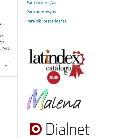
Para lectores/as
Para autores/as
Para bibliotecarios/as
. .
res
PEA
), 7–30.