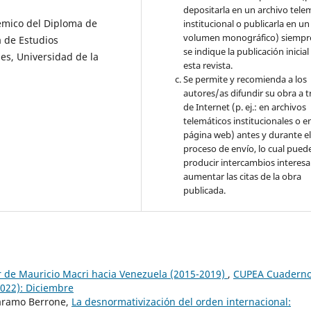
depositarla en un archivo tele
démico del Diploma de
institucional o publicarla en un
volumen monográfico) siempr
 de Estudios
se indique la publicación inicial
les, Universidad de la
esta revista.
Se permite y recomienda a los
autores/as difundir su obra a t
de Internet (p. ej.: en archivos
telemáticos institucionales o e
página web) antes y durante e
proceso de envío, lo cual pued
producir intercambios interesa
aumentar las citas de la obra
publicada.
ior de Mauricio Macri hacia Venezuela (2015-2019)
,
CUPEA Cuadern
2022): Diciembre
garamo Berrone,
La desnormativización del orden internacional: