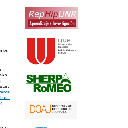
n los
s
án a
a
estará
cencia
ento-
.0
.
r
ej.: