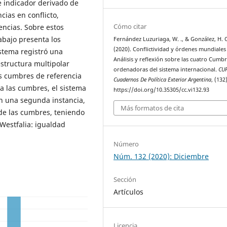
te indicador derivado de
cias en conflicto,
Cómo citar
encias. Sobre estos
abajo presenta los
Fernández Luzuriaga, W. ., & González, H. O
(2020). Conflictividad y órdenes mundiales
stema registró una
Análisis y reflexión sobre las cuatro Cumb
structura multipolar
ordenadoras del sistema internacional.
CU
as cumbres de referencia
Cuadernos De Política Exterior Argentina
, (132
 a las cumbres, el sistema
https://doi.org/10.35305/cc.vi132.93
En una segunda instancia,
Más formatos de cita
de las cumbres, teniendo
Westfalia: igualdad
Número
Núm. 132 (2020): Diciembre
Sección
Artículos
Licencia