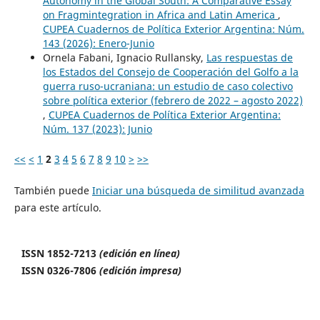
Autonomy in the Global South: A Comparative Essay
on Fragmintegration in Africa and Latin America
,
CUPEA Cuadernos de Política Exterior Argentina: Núm.
143 (2026): Enero-Junio
Ornela Fabani, Ignacio Rullansky,
Las respuestas de
los Estados del Consejo de Cooperación del Golfo a la
guerra ruso-ucraniana: un estudio de caso colectivo
sobre política exterior (febrero de 2022 – agosto 2022)
,
CUPEA Cuadernos de Política Exterior Argentina:
Núm. 137 (2023): Junio
<<
<
1
2
3
4
5
6
7
8
9
10
>
>>
También puede
Iniciar una búsqueda de similitud avanzada
para este artículo.
ISSN 1852-7213
(edición en línea)
ISSN 0326-7806
(edición impresa)