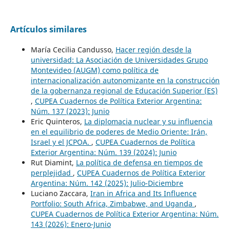
Artículos similares
María Cecilia Candusso,
Hacer región desde la
universidad: La Asociación de Universidades Grupo
Montevideo (AUGM) como política de
internacionalización autonomizante en la construcción
de la gobernanza regional de Educación Superior (ES)
,
CUPEA Cuadernos de Política Exterior Argentina:
Núm. 137 (2023): Junio
Eric Quinteros,
La diplomacia nuclear y su influencia
en el equilibrio de poderes de Medio Oriente: Irán,
Israel y el JCPOA.
,
CUPEA Cuadernos de Política
Exterior Argentina: Núm. 139 (2024): Junio
Rut Diamint,
La política de defensa en tiempos de
perplejidad
,
CUPEA Cuadernos de Política Exterior
Argentina: Núm. 142 (2025): Julio-Diciembre
Luciano Zaccara,
Iran in Africa and Its Influence
Portfolio: South Africa, Zimbabwe, and Uganda
,
CUPEA Cuadernos de Política Exterior Argentina: Núm.
143 (2026): Enero-Junio