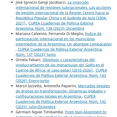
José Ignacio Gangi Jacobacci,
La inserción
internacional de regiones subnacionales. Las acciones
de gestión internacional de la Región Centro hacia la
República Popular China y el Sudeste de Asia (2004-
2021)
,
CUPEA Cuadernos de Política Exterior
Argentina: Núm. 138 (2023): Diciembre
Mariana Calvento, Fernanda Di Meglio,
Índice de
participación internacional en los municipios
intermedios de la Argentina. Un abordaje comparativo
,
CUPEA Cuadernos de Política Exterior Argentina:
Núm. 137 (2023): Junio
Ornela Fabani,
Objetivos y características del
involucramiento de las monarquías del Golfo en el
Cuerno de África: el caso qatarí (2010-2026)
,
CUPEA
Cuadernos de Política Exterior Argentina: Núm. 143
(2026): Enero-Junio
Marco Iazzetta, Antonella Paparini,
Mercados ilegales
de drogas en transformación: dinámicas globales y
configuraciones locales en Argentina
,
CUPEA
Cuadernos de Política Exterior Argentina: Núm. 142
(2025): Julio-Diciembre
Germain Ngoie Tshibambe,
From Non-Alignment to