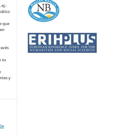
ej.:
mático
e que
 en
ravés
n su
l
e
ntes y
de