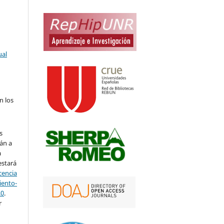
ual
n los
s
án a
a
estará
cencia
ento-
.0
.
r