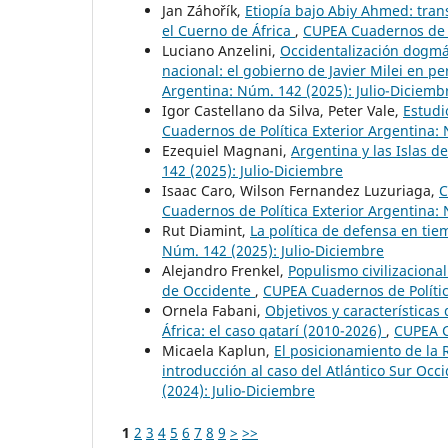
Jan Záhořík,
Etiopía bajo Abiy Ahmed: trans
el Cuerno de África
,
CUPEA Cuadernos de P
Luciano Anzelini,
Occidentalización dogmát
nacional: el gobierno de Javier Milei en p
Argentina: Núm. 142 (2025): Julio-Diciemb
Igor Castellano da Silva, Peter Vale,
Estudi
Cuadernos de Política Exterior Argentina:
Ezequiel Magnani,
Argentina y las Islas de
142 (2025): Julio-Diciembre
Isaac Caro, Wilson Fernandez Luzuriaga,
C
Cuadernos de Política Exterior Argentina: 
Rut Diamint,
La política de defensa en ti
Núm. 142 (2025): Julio-Diciembre
Alejandro Frenkel,
Populismo civilizacional
de Occidente
,
CUPEA Cuadernos de Polític
Ornela Fabani,
Objetivos y característica
África: el caso qatarí (2010-2026)
,
CUPEA C
Micaela Kaplun,
El posicionamiento de la 
introducción al caso del Atlántico Sur Occ
(2024): Julio-Diciembre
1
2
3
4
5
6
7
8
9
>
>>