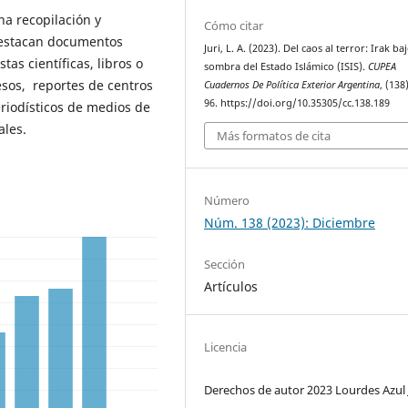
na recopilación y
Cómo citar
 destacan documentos
Juri, L. A. (2023). Del caos al terror: Irak baj
tas científicas, libros o
sombra del Estado Islámico (ISIS).
CUPEA
esos, reportes de centros
Cuadernos De Política Exterior Argentina
, (138
96. https://doi.org/10.35305/cc.138.189
eriodísticos de medios de
ales.
Más formatos de cita
Número
Núm. 138 (2023): Diciembre
Sección
Artículos
Licencia
Derechos de autor 2023 Lourdes Azul 