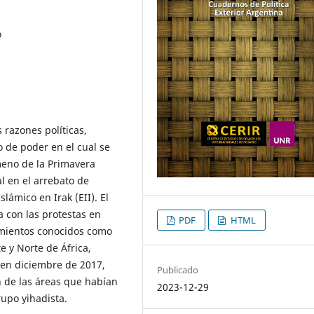
o
s razones políticas,
o de poder en el cual se
meno de la Primavera
l en el arrebato de
slámico en Irak (EII). El
a con las protestas en
PDF
HTML
tamientos conocidos como
e y Norte de África,
 en diciembre de 2017,
Publicado
n de las áreas que habían
2023-12-29
upo yihadista.