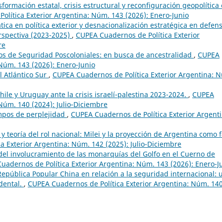
formación estatal, crisis estructural y reconfiguración geopolítica
olítica Exterior Argentina: Núm. 143 (2026): Enero-Junio
ica en política exterior y desnacionalización estratégica en defen
erspectiva (2023-2025)
,
CUPEA Cuadernos de Política Exterior
re
os de Seguridad Poscoloniales: en busca de ancestralidad
,
CUPEA
 Núm. 143 (2026): Enero-Junio
l Atlántico Sur
,
CUPEA Cuadernos de Política Exterior Argentina: 
hile y Uruguay ante la crisis israelí-palestina 2023-2024.
,
CUPEA
Núm. 140 (2024): Julio-Diciembre
empos de perplejidad
,
CUPEA Cuadernos de Política Exterior Argenti
 y teoría del rol nacional: Milei y la proyección de Argentina como 
a Exterior Argentina: Núm. 142 (2025): Julio-Diciembre
s del involucramiento de las monarquías del Golfo en el Cuerno de
uadernos de Política Exterior Argentina: Núm. 143 (2026): Enero-J
República Popular China en relación a la seguridad internacional: 
idental.
,
CUPEA Cuadernos de Política Exterior Argentina: Núm. 14