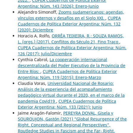
2022.
,
CUPEA Cuadernos de Política Exterior
Argentina: Núm. 143 (2026): Enero-Junio
Alejandro Simonoff,
Zooms sudamericanos: agendas,
vínculos externos y desafíos en el Siglo XXI.
,
CUPEA
Cuadernos de Política Exterior Argentina: Núm. 132
(2020): Diciembre
Horacio A. Rolfo,
ORRÊA TEIXEIRA, R.; SOUZA RAMOS,
L. (orgs.) (2017). Conflitos do Século 21, Fino Traço
,
CUPEA Cuadernos de Política Exterior Argentina: Núm.
126 (2017): Julio/Diciembre
Cynthia Cabrol,
La cooperación internacional
descentralizada del Poder Ejecutivo de la Provincia de
Entre Ríos:
,
CUPEA Cuadernos de Política Exterior
Argentina: Núm. 119 (2015): Enero-Marzo
Claudia Voras,
Universidad Nacional de Rosario:
Análisis de la experiencia del acompañamiento
pedagógico virtual durante el 2020, en el marco de la
pandemia Covid19
,
CUPEA Cuadernos de Política
Exterior Argentina: Núm. 133 (2021): Junio
Jaime Aragón-Falomir,
PEREYRA DOVAL, Gisela y
SOUROUJON, Gastón (2021) “Global Resurgence of the
Right. Conceptual and Regional Perspectives”,
Routledge Studies in Fascism and the Far- Right,