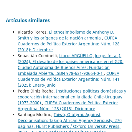
Artículos similares
Ricardo Torres,
El etnosimbolismo de Anthony D.
Smith y los orígenes de la nación armenia
,
CUPEA
Cuadernos de Política Exterior Argentina: Núm. 128
(2018): Diciembre
Sebastián Cominelli,
Libro: ARGÜELLO, Jorge. (et al.).
(2024). El desafío de los países americanos en el G20.
Ciudad Autónoma de Buenos Aires: Fundación
Embajada Abierta. ISBN 978-631-90664-0-1
,
CUPEA
Cuadernos de Política Exterior Argentina: Núm. 141
(2025): Enero-Junio
Pedro Diniz Rocha,
Instituciones políticas domésticas y
cooperación internacional en la díada Chile-Uruguay
(1973-2000)
,
CUPEA Cuadernos de Política Exterior
Argentina: Núm. 128 (2018): Diciembre
Santiago Molfino,
Táíwò, Olúfẹ́mi. Against
Decolonisation: Taking African Agency Seriously. 270
páginas. Hurst Publishers / Oxford University Press,