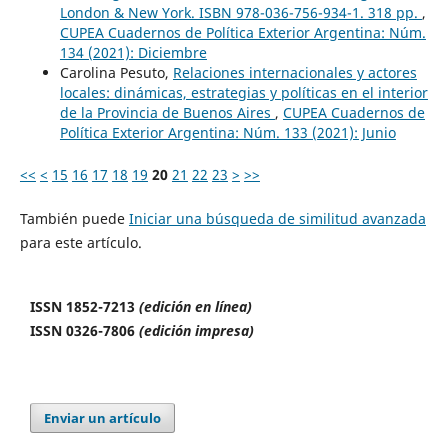
London & New York. ISBN 978-036-756-934-1. 318 pp.
,
CUPEA Cuadernos de Política Exterior Argentina: Núm.
134 (2021): Diciembre
Carolina Pesuto,
Relaciones internacionales y actores
locales: dinámicas, estrategias y políticas en el interior
de la Provincia de Buenos Aires
,
CUPEA Cuadernos de
Política Exterior Argentina: Núm. 133 (2021): Junio
<<
<
15
16
17
18
19
20
21
22
23
>
>>
También puede
Iniciar una búsqueda de similitud avanzada
para este artículo.
ISSN 1852-7213
(edición en línea)
ISSN 0326-7806
(edición impresa)
Enviar un artículo