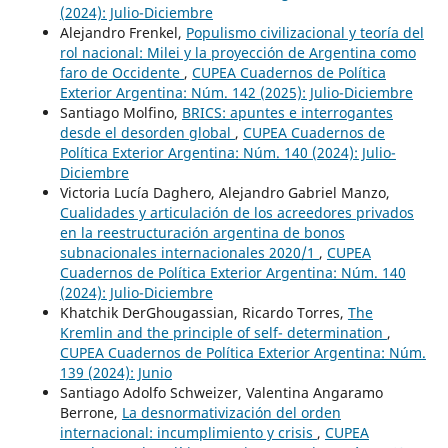
(2024): Julio-Diciembre
Alejandro Frenkel,
Populismo civilizacional y teoría del
rol nacional: Milei y la proyección de Argentina como
faro de Occidente
,
CUPEA Cuadernos de Política
Exterior Argentina: Núm. 142 (2025): Julio-Diciembre
Santiago Molfino,
BRICS: apuntes e interrogantes
desde el desorden global
,
CUPEA Cuadernos de
Política Exterior Argentina: Núm. 140 (2024): Julio-
Diciembre
Victoria Lucía Daghero, Alejandro Gabriel Manzo,
Cualidades y articulación de los acreedores privados
en la reestructuración argentina de bonos
subnacionales internacionales 2020/1
,
CUPEA
Cuadernos de Política Exterior Argentina: Núm. 140
(2024): Julio-Diciembre
Khatchik DerGhougassian, Ricardo Torres,
The
Kremlin and the principle of self- determination
,
CUPEA Cuadernos de Política Exterior Argentina: Núm.
139 (2024): Junio
Santiago Adolfo Schweizer, Valentina Angaramo
Berrone,
La desnormativización del orden
internacional: incumplimiento y crisis
,
CUPEA