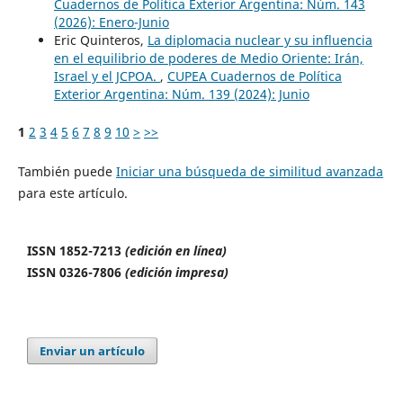
Cuadernos de Política Exterior Argentina: Núm. 143
(2026): Enero-Junio
Eric Quinteros,
La diplomacia nuclear y su influencia
en el equilibrio de poderes de Medio Oriente: Irán,
Israel y el JCPOA.
,
CUPEA Cuadernos de Política
Exterior Argentina: Núm. 139 (2024): Junio
1
2
3
4
5
6
7
8
9
10
>
>>
También puede
Iniciar una búsqueda de similitud avanzada
para este artículo.
ISSN 1852-7213
(edición en línea)
ISSN 0326-7806
(edición impresa)
Enviar un artículo