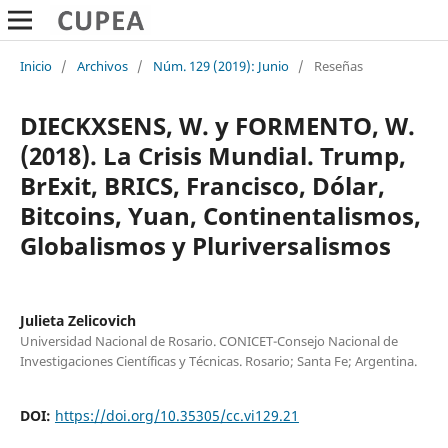
Inicio
/
Archivos
/
Núm. 129 (2019): Junio
/
Reseñas
DIECKXSENS, W. y FORMENTO, W.
(2018). La Crisis Mundial. Trump,
BrExit, BRICS, Francisco, Dólar,
Bitcoins, Yuan, Continentalismos,
Globalismos y Pluriversalismos
Julieta Zelicovich
Universidad Nacional de Rosario. CONICET-Consejo Nacional de
Investigaciones Científicas y Técnicas. Rosario; Santa Fe; Argentina.
DOI:
https://doi.org/10.35305/cc.vi129.21