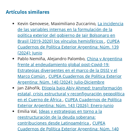
Artículos similares
Kevin Genovese, Maximiliano Zuccarino,
La incidencia
de las variables internas en la formulación de la
política exterior del gobierno de Jair Bolsonaro en
Brasil (2019-2020) los vínculos hemisféricos
,
CUPEA
Cuadernos de Política Exterior Argentina: Núm. 139
(2024): Junio
Pablo Nemiña, Alejandro Palombo,
China y Argentina
frente al endeudamiento global post-Covid-19:
Estrategias divergentes en el marco de la DSSI y el
Marco Común
,
CUPEA Cuadernos de Política Exterior
Argentina: Núm. 140 (2024): Julio-Diciembre
Jan Záhořík,
Etiopía bajo Abiy Ahmed: transformación
estatal, crisis estructural y reconfiguración geopolítica
en el Cuerno de África
,
CUPEA Cuadernos de Política
Exterior Argentina: Núm. 143 (2026): Enero-Junio
Emilia Val,
Ideas y estrategias en torno a la
reestructuración de la deuda soberana:
contribuciones desde Latinoamérica
,
CUPEA
Cuadernos de Política Exterior Argentina: Núm. 140