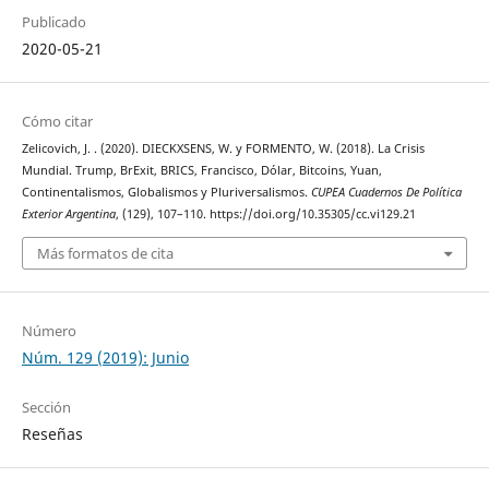
Publicado
2020-05-21
Cómo citar
Zelicovich, J. . (2020). DIECKXSENS, W. y FORMENTO, W. (2018). La Crisis
Mundial. Trump, BrExit, BRICS, Francisco, Dólar, Bitcoins, Yuan,
Continentalismos, Globalismos y Pluriversalismos.
CUPEA Cuadernos De Política
Exterior Argentina
, (129), 107–110. https://doi.org/10.35305/cc.vi129.21
Más formatos de cita
Número
Núm. 129 (2019): Junio
Sección
Reseñas