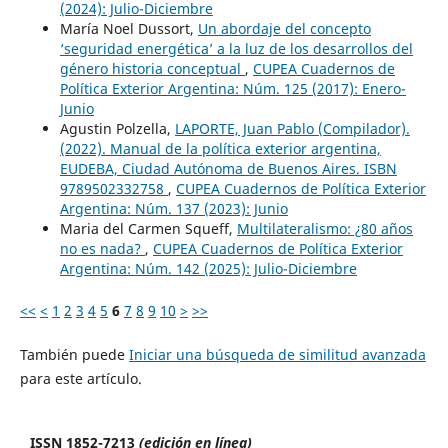
(2024): Julio-Diciembre
María Noel Dussort,
Un abordaje del concepto
‘seguridad energética’ a la luz de los desarrollos del
género historia conceptual
,
CUPEA Cuadernos de
Política Exterior Argentina: Núm. 125 (2017): Enero-
Junio
Agustin Polzella,
LAPORTE, Juan Pablo (Compilador).
(2022). Manual de la política exterior argentina,
EUDEBA, Ciudad Autónoma de Buenos Aires. ISBN
9789502332758
,
CUPEA Cuadernos de Política Exterior
Argentina: Núm. 137 (2023): Junio
Maria del Carmen Squeff,
Multilateralismo: ¿80 años
no es nada?
,
CUPEA Cuadernos de Política Exterior
Argentina: Núm. 142 (2025): Julio-Diciembre
<<
<
1
2
3
4
5
6
7
8
9
10
>
>>
También puede
Iniciar una búsqueda de similitud avanzada
para este artículo.
ISSN 1852-7213
(edición en línea)