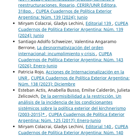
reestructuraciones. Rosario, CERIR/UNR Editora,
318pp.
,
CUPEA Cuadernos de Política Exterior
Argentina: Núm. 139 (2024): Junio
Miryam Colacrai, Gladys Lechini,
Editorial 139
,
CUPEA
Cuadernos de Política Exterior Argentina: Núm. 139
(2024): Junio
Santiago Adolfo Schweizer, Valentina Angaramo
Berrone,
La desnormativización del orden
internacional: incumplimiento y crisis
,
CUPEA
Cuadernos de Política Exterior Argentina: Núm. 143
(2026): Enero-Junio
Patricia Rojo,
Acciones de Internacionalización en la
UNR
,
CUPEA Cuadernos de Política Exterior Argentina:
Núm. 138 (2023): Diciembre
Esteban Actis, Anabella Busso, Emilse Calderón, Julieta
Zelicovich,
De la permisibilidad a la restricción. Un
análisis de la incidencia de los condicionantes
sistémicos sobre la política exterior del kirchnerismo
(2003-2015)*
,
CUPEA Cuadernos de Política Exterior
Argentina: Núm. 125 (2017): Enero-Junio
Miryam Colacrai, Gladys Lechini,
Editorial 140
,
CUPEA
Cuadernos de Política Exterior Argentina: Núm. 140