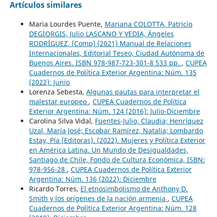
Artículos similares
Maria Lourdes Puente,
Mariana COLOTTA, Patricio
DEGIORGIS, Julio LASCANO Y VEDIA, Ángeles
RODRÍGUEZ, (Comp) (2021) Manual de Relaciones
Internacionales, Editorial Teseo, Ciudad Autónoma de
Buenos Aires. ISBN 978-987-723-301-8 533 pp.
,
CUPEA
Cuadernos de Política Exterior Argentina: Núm. 135
(2022): Junio
Lorenza Sebesta,
Algunas pautas para interpretar el
malestar europeo
,
CUPEA Cuadernos de Política
Exterior Argentina: Núm. 124 (2016): Julio-Diciembre
Carolina Silva Vidal,
Fuentes-Julio, Claudia; Henríquez
Uzal, María José; Escobar Ramírez, Natalia; Lombardo
Estay, Pía (Editoras). (2022). Mujeres y Política Exterior
en América Latina. Un Mundo de Desigualdades,
Santiago de Chile, Fondo de Cultura Económica, ISBN:
978-956-28
,
CUPEA Cuadernos de Política Exterior
Argentina: Núm. 136 (2022): Diciembre
Ricardo Torres,
El etnosimbolismo de Anthony D.
Smith y los orígenes de la nación armenia
,
CUPEA
Cuadernos de Política Exterior Argentina: Núm. 128