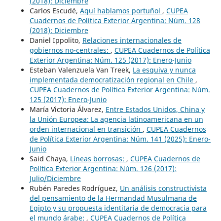
(2018): Diciembre
Carlos Escudé,
Aquí hablamos portuñol
,
CUPEA
Cuadernos de Política Exterior Argentina: Núm. 128
(2018): Diciembre
Daniel Ippolito,
Relaciones internacionales de
gobiernos no-centrales:
,
CUPEA Cuadernos de Política
Exterior Argentina: Núm. 125 (2017): Enero-Junio
Esteban Valenzuela Van Treek,
La esquiva y nunca
implementada democratización regional en Chile
,
CUPEA Cuadernos de Política Exterior Argentina: Núm.
125 (2017): Enero-Junio
María Victoria Álvarez,
Entre Estados Unidos, China y
la Unión Europea: La agencia latinoamericana en un
orden internacional en transición
,
CUPEA Cuadernos
de Política Exterior Argentina: Núm. 141 (2025): Enero-
Junio
Said Chaya,
Líneas borrosas:
,
CUPEA Cuadernos de
Política Exterior Argentina: Núm. 126 (2017):
Julio/Diciembre
Rubén Paredes Rodríguez,
Un análisis constructivista
del pensamiento de la Hermandad Musulmana de
Egipto y su propuesta identitaria de democracia para
el mundo árabe:
,
CUPEA Cuadernos de Política