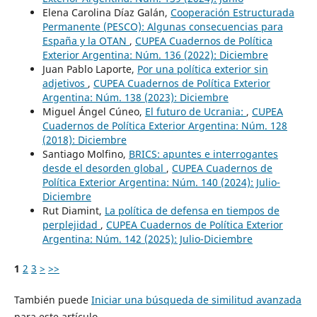
Elena Carolina Díaz Galán,
Cooperación Estructurada
Permanente (PESCO): Algunas consecuencias para
España y la OTAN
,
CUPEA Cuadernos de Política
Exterior Argentina: Núm. 136 (2022): Diciembre
Juan Pablo Laporte,
Por una política exterior sin
adjetivos
,
CUPEA Cuadernos de Política Exterior
Argentina: Núm. 138 (2023): Diciembre
Miguel Ángel Cúneo,
El futuro de Ucrania:
,
CUPEA
Cuadernos de Política Exterior Argentina: Núm. 128
(2018): Diciembre
Santiago Molfino,
BRICS: apuntes e interrogantes
desde el desorden global
,
CUPEA Cuadernos de
Política Exterior Argentina: Núm. 140 (2024): Julio-
Diciembre
Rut Diamint,
La política de defensa en tiempos de
perplejidad
,
CUPEA Cuadernos de Política Exterior
Argentina: Núm. 142 (2025): Julio-Diciembre
1
2
3
>
>>
También puede
Iniciar una búsqueda de similitud avanzada
para este artículo.