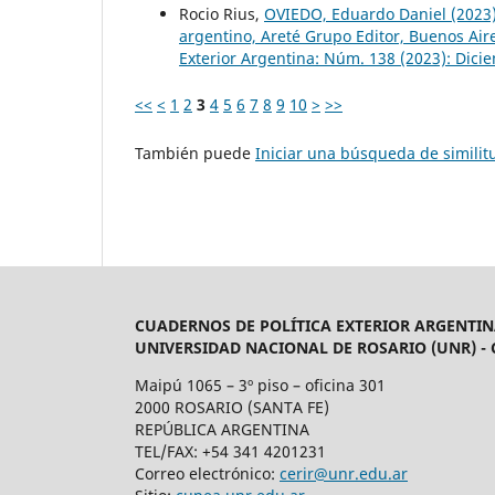
Rocio Rius,
OVIEDO, Eduardo Daniel (2023)
argentino, Areté Grupo Editor, Buenos Air
Exterior Argentina: Núm. 138 (2023): Dici
<<
<
1
2
3
4
5
6
7
8
9
10
>
>>
También puede
Iniciar una búsqueda de simili
CUADERNOS DE POLÍTICA EXTERIOR ARGENTIN
UNIVERSIDAD NACIONAL DE ROSARIO (UNR) -
Maipú 1065 – 3º piso – oficina 301
2000 ROSARIO (SANTA FE)
REPÚBLICA ARGENTINA
TEL/FAX: +54 341 4201231
Correo electrónico:
cerir@unr.edu.ar