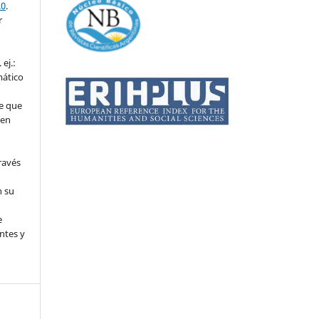
.0
.
r
ej.:
mático
e que
 en
ravés
n su
l
e
ntes y