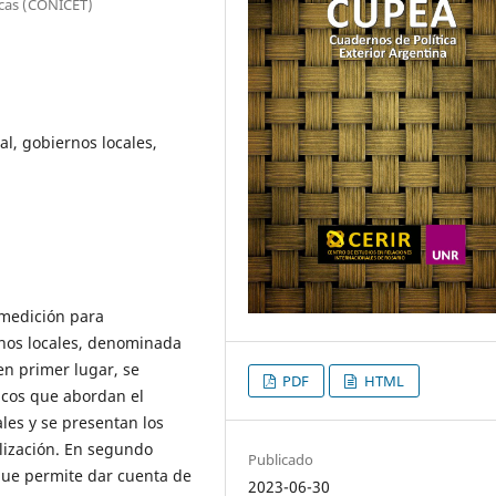
icas (CONICET)
al, gobiernos locales,
 medición para
ernos locales, denominada
 en primer lugar, se
PDF
HTML
ricos que abordan el
les y se presentan los
lización. En segundo
Publicado
que permite dar cuenta de
2023-06-30