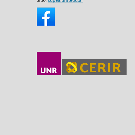
Sitio:
cupea.unr.edu.ar