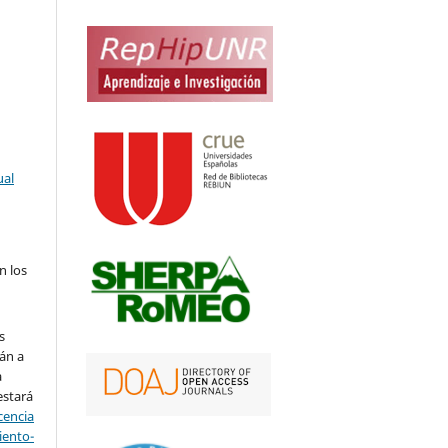
ual
n los
s
án a
a
estará
cencia
ento-