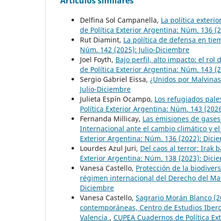
Artículos similares
Delfina Sol Campanella,
La política exter
de Política Exterior Argentina: Núm. 136 (
Rut Diamint,
La política de defensa en ti
Núm. 142 (2025): Julio-Diciembre
Joel Foyth,
Bajo perfil, alto impacto: el ro
de Política Exterior Argentina: Núm. 143 (
Sergio Gabriel Eissa,
¿Unidos por Malvina
Julio-Diciembre
Julieta Espín Ocampo,
Los refugiados pale
Política Exterior Argentina: Núm. 143 (202
Fernanda Millicay,
Las emisiones de gases
Internacional ante el cambio climático y e
Exterior Argentina: Núm. 136 (2022): Dici
Lourdes Azul Juri,
Del caos al terror: Irak 
Exterior Argentina: Núm. 138 (2023): Dici
Vanesa Castello,
Protección de la biodiver
régimen internacional del Derecho del Ma
Diciembre
Vanesa Castello,
Sagrario Morán Blanco (20
contemporáneas, Centro de Estudios Iberoa
Valencia
,
CUPEA Cuadernos de Política Ext