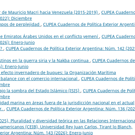
ior de Mauricio Macri hacia Venezuela (2015-2019)
,
CUPEA Cuadern
2022): Diciembre
empos de perplejidad
,
CUPEA Cuadernos de Política Exterior Argenti
l de Emiratos Árabes Unidos en el conflicto yemení
,
CUPEA Cuadern
2026): Enero-Junio
s?
,
CUPEA Cuadernos de Política Exterior Argentina: Núm. 142 (202
stinos en la guerra siria y la Nakba continua
,
CUPEA Cuadernos de
6): Enero-Junio
 efecto invernadero de buques: la Organización Marítima
l balance con el comercio internacional
,
CUPEA Cuadernos de Polít
embre
bajo la sombra del Estado Islámico (ISIS)
,
CUPEA Cuadernos de Polít
embre
sidad marina en áreas fuera de la jurisdicción nacional en el actual
r.
,
CUPEA Cuadernos de Política Exterior Argentina: Núm. 136 (202
25), Pluralidad y diversidad teórica en las Relaciones Internacion
mericanos (CEIB), Universidad Rey Juan Carlos, Tirant lo Blanch,
erior Argentina: Núm. 143 (2026): Enero-Junio