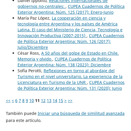
Daniel Ippolito,
Relaciones internacionales de
gobiernos no-centrales:
,
CUPEA Cuadernos de Política
Exterior Argentina: Núm. 125 (2017): Enero-Junio
María Paz López,
La cooperación en ciencia y
tecnología entre Argentina y los países de América
Latina. El caso del Ministerio de Ciencia, Tecnología e
Innovación Productiva (2007-2015)
,
CUPEA Cuadernos
de Política Exterior Argentina: Núm. 126 (2017):
Julio/Diciembre
César Ross,
A 50 años del golpe de Estado en Chile.
Memoria y olvido
,
CUPEA Cuadernos de Política
Exterior Argentina: Núm. 138 (2023): Diciembre
Sofía Perotti,
Reflexiones en torno al abordaje del
Turismo en el nivel universitario. La experiencia de la
Licenciatura en Turismo de la UNR
,
CUPEA Cuadernos
de Política Exterior Argentina: Núm. 131 (2020): Junio
<<
<
6
7
8
9
10
11
12
13
14
15
>
>>
También puede
Iniciar una búsqueda de similitud avanzada
para este artículo.