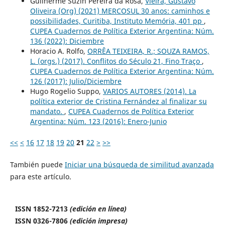
Guilherme Suzin Pereira da Rosa,
Vieira, Gustavo
Oliveira (Org) (2021) MERCOSUL 30 anos: caminhos e
possibilidades, Curitiba, Instituto Memória, 401 pp
,
CUPEA Cuadernos de Política Exterior Argentina: Núm.
136 (2022): Diciembre
Horacio A. Rolfo,
ORRÊA TEIXEIRA, R.; SOUZA RAMOS,
L. (orgs.) (2017). Conflitos do Século 21, Fino Traço
,
CUPEA Cuadernos de Política Exterior Argentina: Núm.
126 (2017): Julio/Diciembre
Hugo Rogelio Suppo,
VARIOS AUTORES (2014). La
política exterior de Cristina Fernández al finalizar su
mandato.
,
CUPEA Cuadernos de Política Exterior
Argentina: Núm. 123 (2016): Enero-Junio
<<
<
16
17
18
19
20
21
22
>
>>
También puede
Iniciar una búsqueda de similitud avanzada
para este artículo.
ISSN 1852-7213
(edición en línea)
ISSN 0326-7806
(edición impresa)