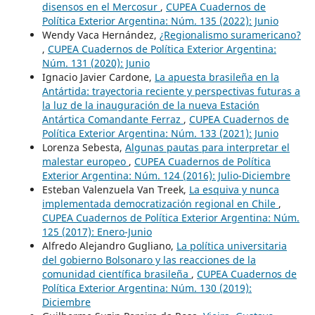
disensos en el Mercosur
,
CUPEA Cuadernos de
Política Exterior Argentina: Núm. 135 (2022): Junio
Wendy Vaca Hernández,
¿Regionalismo suramericano?
,
CUPEA Cuadernos de Política Exterior Argentina:
Núm. 131 (2020): Junio
Ignacio Javier Cardone,
La apuesta brasileña en la
Antártida: trayectoria reciente y perspectivas futuras a
la luz de la inauguración de la nueva Estación
Antártica Comandante Ferraz
,
CUPEA Cuadernos de
Política Exterior Argentina: Núm. 133 (2021): Junio
Lorenza Sebesta,
Algunas pautas para interpretar el
malestar europeo
,
CUPEA Cuadernos de Política
Exterior Argentina: Núm. 124 (2016): Julio-Diciembre
Esteban Valenzuela Van Treek,
La esquiva y nunca
implementada democratización regional en Chile
,
CUPEA Cuadernos de Política Exterior Argentina: Núm.
125 (2017): Enero-Junio
Alfredo Alejandro Gugliano,
La política universitaria
del gobierno Bolsonaro y las reacciones de la
comunidad científica brasileña
,
CUPEA Cuadernos de
Política Exterior Argentina: Núm. 130 (2019):
Diciembre