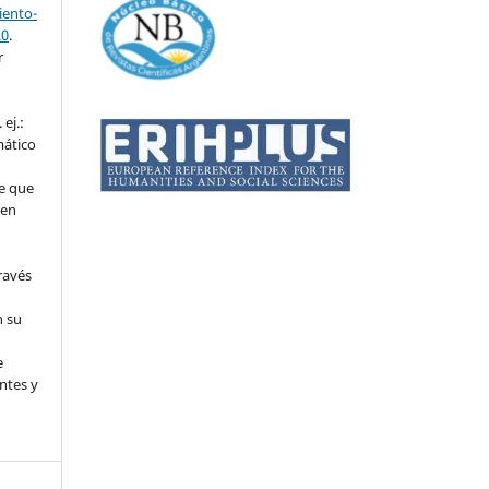
ento-
.0
.
r
ej.:
mático
e que
 en
ravés
n su
l
e
ntes y