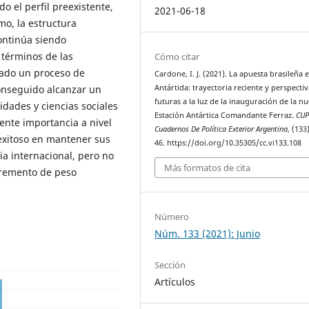
do el perfil preexistente,
2021-06-18
mo, la estructura
continúa siendo
 términos de las
Cómo citar
ntado un proceso de
Cardone, I. J. (2021). La apuesta brasileña e
conseguido alcanzar un
Antártida: trayectoria reciente y perspectiv
futuras a la luz de la inauguración de la n
idades y ciencias sociales
Estación Antártica Comandante Ferraz.
CUP
ente importancia a nivel
Cuadernos De Política Exterior Argentina
, (133
 exitoso en mantener sus
46. https://doi.org/10.35305/cc.vi133.108
ia internacional, pero no
Más formatos de cita
cremento de peso
Número
Núm. 133 (2021): Junio
Sección
Artículos