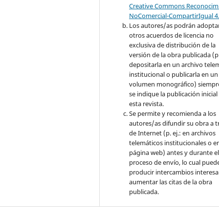
Creative Commons Reconocimi
NoComercial-CompartirIgual 4
Los autores/as podrán adopta
otros acuerdos de licencia no
exclusiva de distribución de la
versión de la obra publicada (p. 
depositarla en un archivo tele
institucional o publicarla en un
volumen monográfico) siempr
se indique la publicación inicial
esta revista.
Se permite y recomienda a los
autores/as difundir su obra a t
de Internet (p. ej.: en archivos
telemáticos institucionales o e
página web) antes y durante e
proceso de envío, lo cual pued
producir intercambios interesa
aumentar las citas de la obra
publicada.