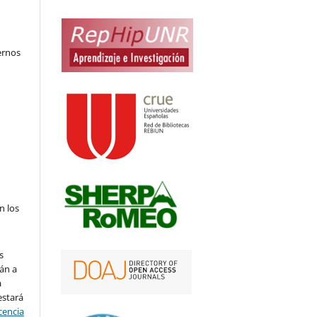
ernos
n los
s
án a
a
estará
cencia