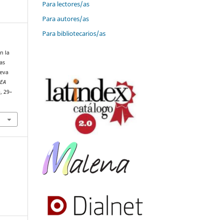
Para lectores/as
Para autores/as
Para bibliotecarios/as
n la
as
ueva
EA
), 29–