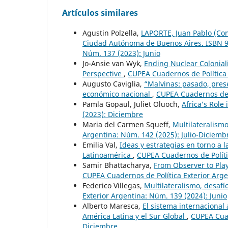
Artículos similares
Agustin Polzella,
LAPORTE, Juan Pablo (Comp
Ciudad Autónoma de Buenos Aires. ISBN
Núm. 137 (2023): Junio
Jo-Ansie van Wyk,
Ending Nuclear Colonial
Perspective
,
CUPEA Cuadernos de Política 
Augusto Caviglia,
“Malvinas: pasado, pres
económico nacional
,
CUPEA Cuadernos de P
Pamla Gopaul, Juliet Oluoch,
Africa’s Role
(2023): Diciembre
Maria del Carmen Squeff,
Multilateralism
Argentina: Núm. 142 (2025): Julio-Diciemb
Emilia Val,
Ideas y estrategias en torno a 
Latinoamérica
,
CUPEA Cuadernos de Políti
Samir Bhattacharya,
From Observer to Play
CUPEA Cuadernos de Política Exterior Arge
Federico Villegas,
Multilateralismo, desafí
Exterior Argentina: Núm. 139 (2024): Junio
Alberto Maresca,
El sistema internacional
América Latina y el Sur Global
,
CUPEA Cuad
Diciembre