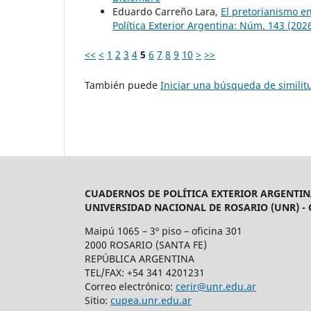
Eduardo Carreño Lara,
El pretorianismo en
Política Exterior Argentina: Núm. 143 (202
<<
<
1
2
3
4
5
6
7
8
9
10
>
>>
También puede
Iniciar una búsqueda de simili
CUADERNOS DE POLÍTICA EXTERIOR ARGENTIN
UNIVERSIDAD NACIONAL DE ROSARIO (UNR) -
Maipú 1065 – 3º piso – oficina 301
2000 ROSARIO (SANTA FE)
REPÚBLICA ARGENTINA
TEL/FAX: +54 341 4201231
Correo electrónico:
cerir@unr.edu.ar
Sitio:
cupea.unr.edu.ar