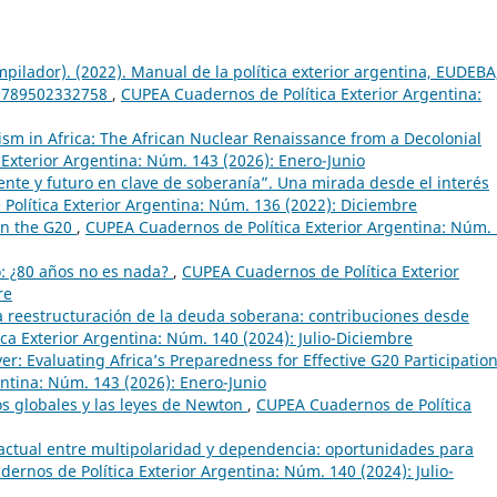
ilador). (2022). Manual de la política exterior argentina, EUDEBA
 9789502332758
,
CUPEA Cuadernos de Política Exterior Argentina:
ism in Africa: The African Nuclear Renaissance from a Decolonial
Exterior Argentina: Núm. 143 (2026): Enero-Junio
ente y futuro en clave de soberanía”. Una mirada desde el interés
olítica Exterior Argentina: Núm. 136 (2022): Diciembre
 in the G20
,
CUPEA Cuadernos de Política Exterior Argentina: Núm.
o: ¿80 años no es nada?
,
CUPEA Cuadernos de Política Exterior
re
la reestructuración de la deuda soberana: contribuciones desde
ca Exterior Argentina: Núm. 140 (2024): Julio-Diciembre
er: Evaluating Africa’s Preparedness for Effective G20 Participatio
ntina: Núm. 143 (2026): Enero-Junio
os globales y las leyes de Newton
,
CUPEA Cuadernos de Política
 actual entre multipolaridad y dependencia: oportunidades para
ernos de Política Exterior Argentina: Núm. 140 (2024): Julio-