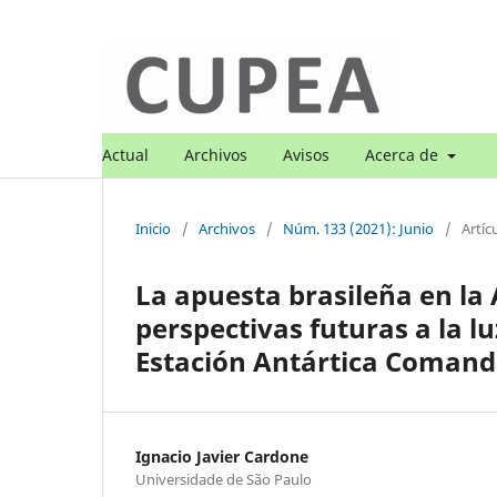
Actual
Archivos
Avisos
Acerca de
Inicio
/
Archivos
/
Núm. 133 (2021): Junio
/
Artíc
La apuesta brasileña en la 
perspectivas futuras a la l
Estación Antártica Comand
Ignacio Javier Cardone
Universidade de São Paulo