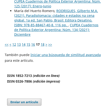
CUPEA Cuadernos de Política Exterior Argentina: Núm.
125 (2017): Enero-Junio
María del Huerto Romero,
RODRIGUES, Gilberto M.A.
(2021). Paradiplomacia: cidades e estados na cena
global. 1a ed. San Pablo, Brasil: Editora Desatino.
ISBN: 978-85-88467-40-8. 116 pp.
,
CUPEA Cuadernos
de Política Exterior Argentina: Núm. 134 (2021):
Diciembre
<<
<
12
13
14
15
16
17
18
>
>>
También puede
Iniciar una búsqueda de similitud avanzada
para este artículo.
ISSN 1852-7213
(edición en línea)
ISSN 0326-7806
(edición impresa)
Enviar un artículo