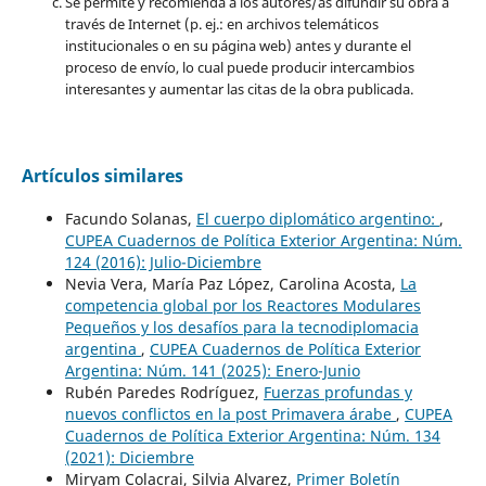
Se permite y recomienda a los autores/as difundir su obra a
través de Internet (p. ej.: en archivos telemáticos
institucionales o en su página web) antes y durante el
proceso de envío, lo cual puede producir intercambios
interesantes y aumentar las citas de la obra publicada.
Artículos similares
Facundo Solanas,
El cuerpo diplomático argentino:
,
CUPEA Cuadernos de Política Exterior Argentina: Núm.
124 (2016): Julio-Diciembre
Nevia Vera, María Paz López, Carolina Acosta,
La
competencia global por los Reactores Modulares
Pequeños y los desafíos para la tecnodiplomacia
argentina
,
CUPEA Cuadernos de Política Exterior
Argentina: Núm. 141 (2025): Enero-Junio
Rubén Paredes Rodríguez,
Fuerzas profundas y
nuevos conflictos en la post Primavera árabe
,
CUPEA
Cuadernos de Política Exterior Argentina: Núm. 134
(2021): Diciembre
Miryam Colacrai, Silvia Alvarez,
Primer Boletín