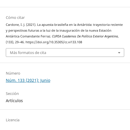
Cómo citar
Cardone, I. J. (2021). La apuesta brasileña en la Antártida: trayectoria reciente
y perspectivas futuras a la luz de la inauguración de la nueva Estación
Antártica Comandante Ferraz.
CUPEA Cuadernos De Política Exterior Argentina
,
(133), 29–46. https://doi.org/10.35305/cc.vi133.108
Más formatos de cita
Número
Núm. 133 (2021): Junio
Sección
Artículos
Licencia