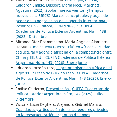
Calderón Emilse, Dussort, María Noel, Marchetti,
Agustina (2022). Soplan nuevos vientos: ¿Tiempos
nuevos para BRICS? Marcos conceptuales y pujas de
poder en la negociación de la agenda internacional.
Rosario: UNR Editora. ISBN 978-987
,
CUPEA
Cuadernos de Política Exterior Argentina: Núm. 138
(2023): Diciembre
Miranda Diaz Roemmesmo, María Ángeles Alaminos
Hervás,
¿Una “nueva Guerra Fría” en África? Rivalidad
estructural y agencia africana en la competencia entre
China y EE. UU.
,
CUPEA Cuadernos de Política Exterior
Argentina: Núm. 143 (2026): Enero-Junio
Eduardo Carreño Lara,
El pretorianismo en África en el
siglo XXI: el caso de Burkina Faso
,
CUPEA Cuadernos
de Política Exterior Argentina: Núm. 143 (2026): Enero-
Junio
Emilse Calderon,
Presentación
,
CUPEA Cuadernos de
Política Exterior Argentina: Núm. 142 (2025): Julio-
Diciembre
Victoria Lucía Daghero, Alejandro Gabriel Manzo,
Cualidades y articulación de los acreedores privados
en la reestructuración argentina de bonos