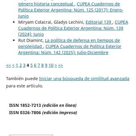
género historia conceptual
,
CUPEA Cuadernos de
Política Exterior Argentina: Núm. 125 (2017): Enero-
Junio
Miryam Colacrai, Gladys Lechini,
Editorial 139
,
CUPEA
Cuadernos de Política Exterior Argentina: Núm. 139
(2024): Junio
Rut Diamint,
La política de defensa en tiempos de
perplejidad
,
CUPEA Cuadernos de Política Exterior
Argentina: Núm. 142 (2025): Julio-Diciembre
<<
<
1
2
3
4
5
6
7
8
9
10
>
>>
También puede
Iniciar una búsqueda de similitud avanzada
para este artículo.
ISSN 1852-7213
(edición en línea)
ISSN 0326-7806
(edición impresa)