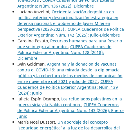
978-956-28
,
CUPEA Cuadernos de Política Exterior
Argentina: Núm. 136 (2022): Diciembre
Luciano Anzelini,
Occidentalización dogmática en
política exterior y desnacionalización estratégica en
defensa nacional: el gobierno de Javier Milei en
perspectiva (2023-2025)
,
CUPEA Cuadernos de Política
Exterior Argentina: Núm. 142 (2025): Julio-Diciembre
Carolina Pesuto,
Recursos humanos para una Rosario
que se integra al mundo:
,
CUPEA Cuadernos de
Política Exterior Argentina: Núm. 128 (2018):
Diciembre
Iván Goldman,
Argentina y la donación de vacunas
contra el COVID-19: una mirada desde la diplomacia
pública y la cobertura de los medios de comunicación
entre noviembre del 2021 y julio de 2022
,
CUPEA
Cuadernos de Política Exterior Argentina: Núm. 139
(2024): Junio
Julieta Espín Ocampo,
Los refugiados palestinos en la
guerra siria y la Nakba continua
,
CUPEA Cuadernos
de Política Exterior Argentina: Núm. 143 (2026): Enero-
Junio
María Noel Dussort,
Un abordaje del concepto
‘seguridad energética’ a la luz de los desarrollos del