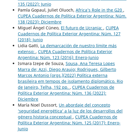
135 (2022): Junio
Pamla Gopaul, Juliet Oluoch,
Africa’s Role in the G20
,
CUPEA Cuadernos de Política Exterior Argentina: Núm.
138 (2023): Diciembre
Miguel Ángel Cúneo,
El futuro de Ucrania:
,
CUPEA
Cuadernos de Política Exterior Argentina: Núm. 127
(2018): Junio
Lidia Gatti,
La demarcación de nuestro límite más
extenso:
,
CUPEA Cuadernos de Política Exterior
Argentina: Núm. 123 (2016): Enero-Junio
Ismara Izepe de Souza,
Sousa, Ana Teresa Lopes
Marra de; Azzi, Diego Araujo; Rodrigues, Gilberto
Marcos Antonio (orgs.)(2022) Política externa
brasileira em tempos de isolamento diplomático. Rio
de Janeiro, Telha, 192 pp.
,
CUPEA Cuadernos de
Política Exterior Argentina: Núm. 136 (2022):
Diciembre
María Noel Dussort,
Un abordaje del concepto
‘seguridad energética’ a la luz de los desarrollos del
género historia conceptual
,
CUPEA Cuadernos de
Política Exterior Argentina: Núm. 125 (2017): Enero-
Junio