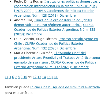
Pedro Diniz Rocha,
Instituciones políticas domésticas y
cooperación internacional en la díada Chile-Uruguay
(1973-2000)
,
CUPEA Cuadernos de Política Exterior
Argentina: Núm. 128 (2018): Diciembre
Andrea Elía,
Túnez en la era de Kais Saied: ¿crisis
democrática o nuevo régimen autoritario?
,
CUPEA
Cuadernos de Política Exterior Argentina: Núm. 138
(2023): Diciembre
Felip Gascón, Hugo Tórtora,
Proceso constituyente en
Chile
,
CUPEA Cuadernos de Política Exterior
Argentina: Núm. 132 (2020): Diciembre
María Florencia Guzmán,
El “Mundo Uno” del
presidente Arturo Frondizi y el Tratado Antártico como
ejemplo de esa visión
,
CUPEA Cuadernos de Política
Exterior Argentina: Núm. 132 (2020): Diciembre
<<
<
6
7
8
9
10
11
12
13
14
15
>
>>
También puede
Iniciar una búsqueda de similitud avanzada
para este artículo.