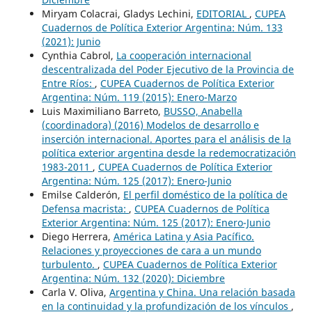
Miryam Colacrai, Gladys Lechini,
EDITORIAL
,
CUPEA
Cuadernos de Política Exterior Argentina: Núm. 133
(2021): Junio
Cynthia Cabrol,
La cooperación internacional
descentralizada del Poder Ejecutivo de la Provincia de
Entre Ríos:
,
CUPEA Cuadernos de Política Exterior
Argentina: Núm. 119 (2015): Enero-Marzo
Luis Maximiliano Barreto,
BUSSO, Anabella
(coordinadora) (2016) Modelos de desarrollo e
inserción internacional. Aportes para el análisis de la
política exterior argentina desde la redemocratización
1983-2011
,
CUPEA Cuadernos de Política Exterior
Argentina: Núm. 125 (2017): Enero-Junio
Emilse Calderón,
El perfil doméstico de la política de
Defensa macrista:
,
CUPEA Cuadernos de Política
Exterior Argentina: Núm. 125 (2017): Enero-Junio
Diego Herrera,
América Latina y Asia Pacífico.
Relaciones y proyecciones de cara a un mundo
turbulento.
,
CUPEA Cuadernos de Política Exterior
Argentina: Núm. 132 (2020): Diciembre
Carla V. Oliva,
Argentina y China. Una relación basada
en la continuidad y la profundización de los vínculos
,