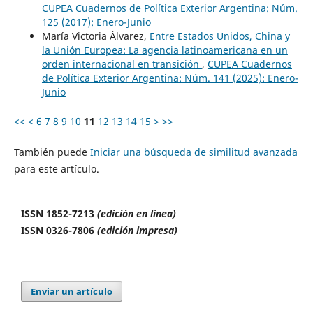
CUPEA Cuadernos de Política Exterior Argentina: Núm.
125 (2017): Enero-Junio
María Victoria Álvarez,
Entre Estados Unidos, China y
la Unión Europea: La agencia latinoamericana en un
orden internacional en transición
,
CUPEA Cuadernos
de Política Exterior Argentina: Núm. 141 (2025): Enero-
Junio
<<
<
6
7
8
9
10
11
12
13
14
15
>
>>
También puede
Iniciar una búsqueda de similitud avanzada
para este artículo.
ISSN 1852-7213
(edición en línea)
ISSN 0326-7806
(edición impresa)
Enviar un artículo