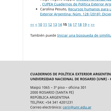
,
CUPEA Cuadernos de Política Exterior Arg
Carolina Pesuto,
Recursos humanos para u
Exterior Argentina: Núm. 128 (2018): Dici
<<
<
10
11
12
13
14
15
16
17
18
19
>
>>
También puede
Iniciar una búsqueda de simili
CUADERNOS DE POLÍTICA EXTERIOR ARGENTIN
UNIVERSIDAD NACIONAL DE ROSARIO (UNR) -
Maipú 1065 – 3º piso – oficina 301
2000 ROSARIO (SANTA FE)
REPÚBLICA ARGENTINA
TEL/FAX: +54 341 4201231
Correo electrónico:
cerir@unr.edu.ar