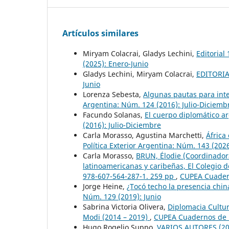
Artículos similares
Miryam Colacrai, Gladys Lechini,
Editorial
(2025): Enero-Junio
Gladys Lechini, Miryam Colacrai,
EDITORI
Junio
Lorenza Sebesta,
Algunas pautas para int
Argentina: Núm. 124 (2016): Julio-Diciemb
Facundo Solanas,
El cuerpo diplomático a
(2016): Julio-Diciembre
Carla Morasso, Agustina Marchetti,
África
Política Exterior Argentina: Núm. 143 (202
Carla Morasso,
BRUN, Élodie (Coordinadora
latinoamericanas y caribeñas, El Colegio 
978-607-564-287-1. 259 pp
,
CUPEA Cuadern
Jorge Heine,
¿Tocó techo la presencia chi
Núm. 129 (2019): Junio
Sabrina Victoria Olivera,
Diplomacia Cultu
Modi (2014 – 2019)
,
CUPEA Cuadernos de Po
Hugo Rogelio Suppo,
VARIOS AUTORES (2014