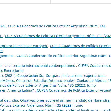
 141
,
CUPEA Cuadernos de Política Exterior Argentina: Núm. 141
AL
,
CUPEA Cuadernos de Política Exterior Argentina: Núm. 135 (202
erpretar el malestar europeo
,
CUPEA Cuadernos de Política Exterio
re
rgentino:
,
CUPEA Cuadernos de Política Exterior Argentina: Núm. 1
 en el escenario internacional contemporáneo
,
CUPEA Cuadernos 
6): Enero-Junio
). (2021). Cooperación Sur-Sur para el desarrollo: experiencias
de México, Centro de Estudios Internacionales, Ciudad de México. I
os de Política Exterior Argentina: Núm. 135 (2022): Junio
na en América Latina?
,
CUPEA Cuadernos de Política Exterior Argent
ral de India. Observaciones sobre el primer mandato de Narendra
lítica Exterior Argentina: Núm. 135 (2022): Junio
). La política exterior de Cristina Fernández al finalizar su mand