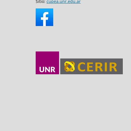
Sitio:
cupea.unr.edu.ar