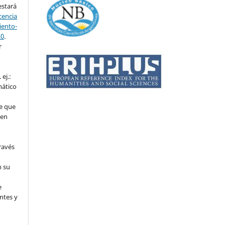
estará
cencia
ento-
.0
.
r
ej.:
mático
e que
 en
ravés
n su
l
e
ntes y