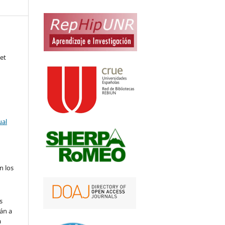
et
ual
n los
s
án a
a