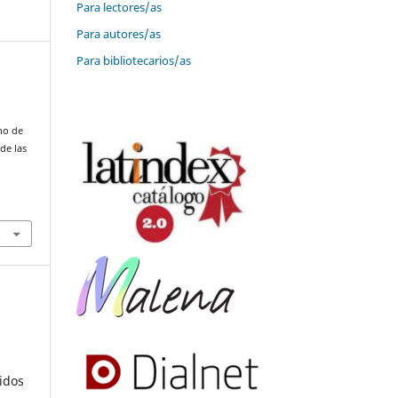
Para lectores/as
Para autores/as
Para bibliotecarios/as
no de
de las
idos