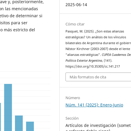
clave y, posteriormente,
2025-06-14
 con las mencionadas
etivo de determinar si
sitos para ser
Cómo citar
o más estricto del
Pasquet, M. (2025). ¿Son estas alianzas
estratégicas? Un análisis de los vínculos
bilaterales de Argentina durante el gobier
Néstor Kirchner (2003-2007) desde el lente 
“alianzas estratégicas”.
CUPEA Cuadernos De
Política Exterior Argentina
, (141).
https://doi.org/10.35305/cc.141.217
Más formatos de cita
Número
Núm. 141 (2025): Enero-Junio
Sección
Artículos de investigación (somet